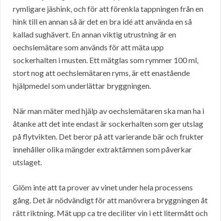
rymligare jäshink, och för att förenkla tappningen från en
hink till en annan så är det en bra idé att använda en så
kallad sughävert. En annan viktig utrustning är en
oechslemätare som används för att mäta upp
sockerhalten i musten. Ett mätglas som rymmer 100 ml,
stort nog att oechslemätaren ryms, är ett enastående
hjälpmedel som underlättar bryggningen.
När man mäter med hjälp av oechslemätaren ska man ha i
åtanke att det inte endast är sockerhalten som ger utslag
på flytvikten. Det beror på att varierande bär och frukter
innehåller olika mängder extraktämnen som påverkar
utslaget.
Glöm inte att ta prover av vinet under hela processens
gång. Det är nödvändigt för att manövrera bryggningen åt
rätt riktning. Mät upp ca tre deciliter vin i ett litermått och