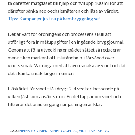
ta därefter mätglaset till hjälp och fyll upp 100 ml för att
därefter sänka ned oechslemätaren och läsa av värdet.
Tips: Kampanjer just nu på hembryggning.se!
Det är värt för ordningens och processens skull att
utförligt föra in mätuppgifter i en ingående bryggjournal.
Genom att följa utvecklingen på det sättet så reducerar
man risken markant att i slutändan bli förvånad över
vinets smak. Var noga med att även smaka av vinet och låt
det skänka smak länge i munnen.
I jäskärlet får vinet stå i drygt 2-4 veckor, beroende på
vilken jäst som använts m.m. En del tappar om vinet och
filtrerar det ännu en gång när jäsningen är klar.
TAGS:
HEMBRYGGNING
,
VINBRYGGNING
,
VINTILLVERKNING