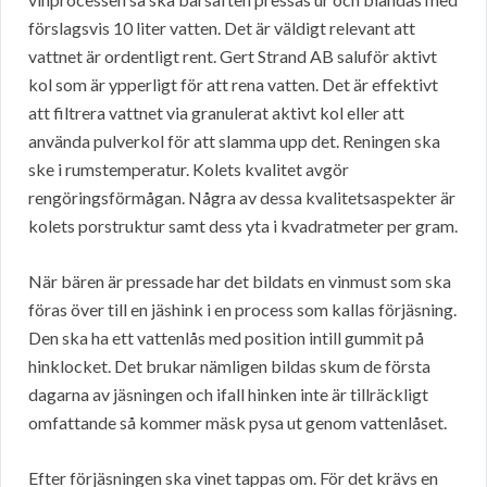
förslagsvis 10 liter vatten. Det är väldigt relevant att
vattnet är ordentligt rent. Gert Strand AB saluför aktivt
kol som är ypperligt för att rena vatten. Det är effektivt
att filtrera vattnet via granulerat aktivt kol eller att
använda pulverkol för att slamma upp det. Reningen ska
ske i rumstemperatur. Kolets kvalitet avgör
rengöringsförmågan. Några av dessa kvalitetsaspekter är
kolets porstruktur samt dess yta i kvadratmeter per gram.
När bären är pressade har det bildats en vinmust som ska
föras över till en jäshink i en process som kallas förjäsning.
Den ska ha ett vattenlås med position intill gummit på
hinklocket. Det brukar nämligen bildas skum de första
dagarna av jäsningen och ifall hinken inte är tillräckligt
omfattande så kommer mäsk pysa ut genom vattenlåset.
Efter förjäsningen ska vinet tappas om. För det krävs en