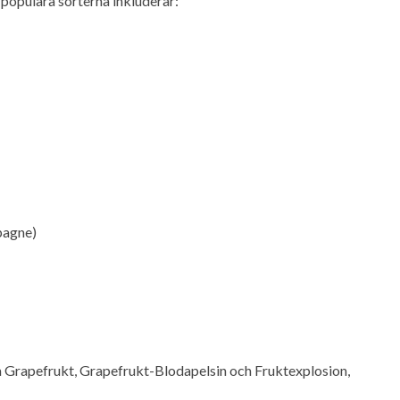
populära sorterna inkluderar:
pagne)
 Grapefrukt, Grapefrukt-Blodapelsin och Fruktexplosion,