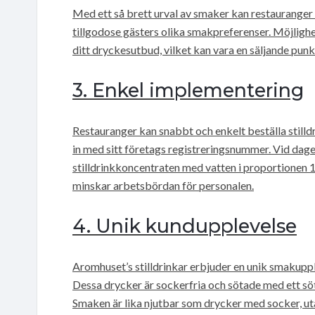
Med ett så brett urval av smaker kan restauranger
tillgodose gästers olika smakpreferenser. Möjlighe
ditt dryckesutbud, vilket kan vara en säljande punk
3. Enkel implementering
Restauranger kan snabbt och enkelt beställa still
in med sitt företags registreringsnummer. Vid dag
stilldrinkkoncentraten med vatten i proportionen 1
minskar arbetsbördan för personalen.
4. Unik kundupplevelse
Aromhuset’s stilldrinkar erbjuder en unik smakuppl
Dessa drycker är sockerfria och sötade med ett sö
Smaken är lika njutbar som drycker med socker, ut