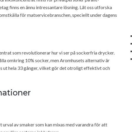
etag finns en ännu intressantare lösning. Låt oss utforska
nkomstkälla för matservicebranschen, speciellt under dagens
entrat som revolutionerar hur vi ser på sockerfria drycker.
hålla omkring 10% socker, men Aromhusets alternativ är
 ut hela 33 gånger, vilket gör det otroligt effektivt och
ationer
rt urval av smaker som kan mixas med varandra för att