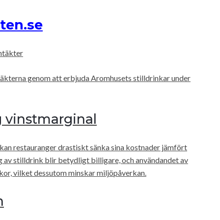
sten.se
ntäkter
intäkterna genom att erbjuda Aromhusets stilldrinkar under
g vinstmarginal
kan restauranger drastiskt sänka sina kostnader jämfört
 av stilldrink blir betydligt billigare, och användandet av
kor, vilket dessutom minskar miljöpåverkan.
n