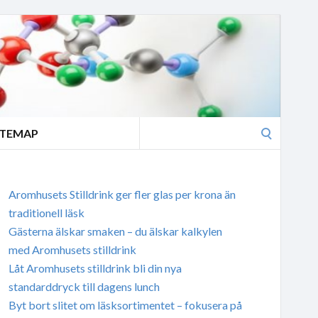
Search
ITEMAP
for:
Aromhusets Stilldrink ger fler glas per krona än
traditionell läsk
Gästerna älskar smaken – du älskar kalkylen
med Aromhusets stilldrink
Låt Aromhusets stilldrink bli din nya
standarddryck till dagens lunch
Byt bort slitet om läsksortimentet – fokusera på