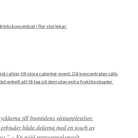
rinkskoncentrat i fler storlekar:
små caféer till stora catering-event. Då koncentraten säljs
 det enkelt att få tag på dem utan extra fraktkostnader.
ycklarna till framtidens gästupplevelser.
t erbjuder båda delarna med en touch av
us.” – En nöjd restaurangkonsult