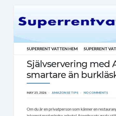
SUPERRENT VATTEN HEM
SUPERRENT VA
Självservering med A
smartare än burkläs
MAY 25, 2026
AMAZON SE TIPS
NO COMMENTS
Om du är en privatperson som känner en restaurangä
inkomst med mindre arbete! Aromhusets goda stilld