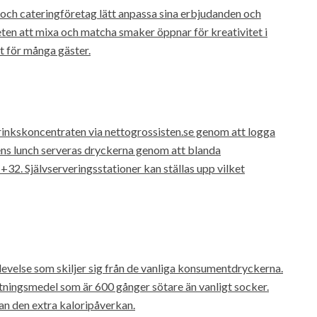
 och cateringföretag lätt anpassa sina erbjudanden och
ten att mixa och matcha smaker öppnar för kreativitet i
t för många gäster.
drinkskoncentraten via nettogrossisten.se genom att logga
ens lunch serveras dryckerna genom att blanda
+32. Självserveringsstationer kan ställas upp vilket
evelse som skiljer sig från de vanliga konsumentdryckerna.
tningsmedel som är 600 gånger sötare än vanligt socker.
an den extra kaloripåverkan.