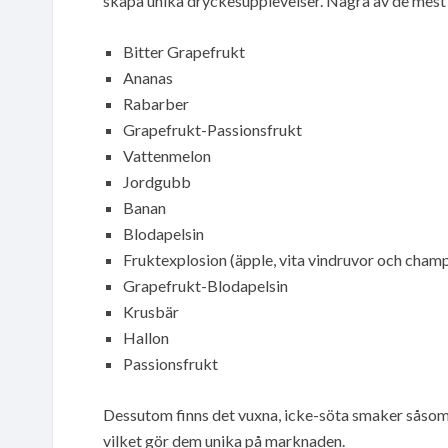
skapa unika dryckesupplevelser. Några av de mest 
Bitter Grapefrukt
Ananas
Rabarber
Grapefrukt-Passionsfrukt
Vattenmelon
Jordgubb
Banan
Blodapelsin
Fruktexplosion (äpple, vita vindruvor och cham
Grapefrukt-Blodapelsin
Krusbär
Hallon
Passionsfrukt
Dessutom finns det vuxna, icke-söta smaker såsom
vilket gör dem unika på marknaden.