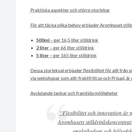
Praktiska aspekter och större storlekar
För att täcka olika behov erbjuder Aromhuset stilld
500ml
– ger 16,5 liter stilldrink
2 liter
– ger 66 liter stilldrink
5 liter
– ger 165 liter stilldrink
Dessa storlekval erbjuder flexibilitet för allt från 
via webshopar som allt-fraktfritt.se och Prisad, är
Avslutande tankar och framtida möjligheter
“Flexibilitet och innovation är n
Aromhusets stilldrinkskoncentra
smakrikedom och hälsofok