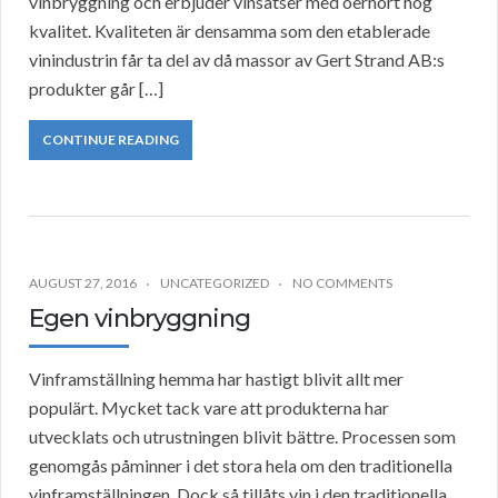
vinbryggning och erbjuder vinsatser med oerhört hög
kvalitet. Kvaliteten är densamma som den etablerade
vinindustrin får ta del av då massor av Gert Strand AB:s
produkter går […]
CONTINUE READING
AUGUST 27, 2016
UNCATEGORIZED
NO COMMENTS
Egen vinbryggning
Vinframställning hemma har hastigt blivit allt mer
populärt. Mycket tack vare att produkterna har
utvecklats och utrustningen blivit bättre. Processen som
genomgås påminner i det stora hela om den traditionella
vinframställningen. Dock så tillåts vin i den traditionella