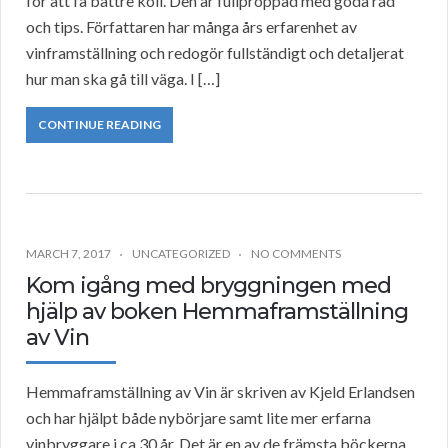
för att få bättre koll. Den är fullproppad med goda råd
och tips. Författaren har många års erfarenhet av
vinframställning och redogör fullständigt och detaljerat
hur man ska gå till väga. I […]
CONTINUE READING
MARCH 7, 2017
UNCATEGORIZED
NO COMMENTS
Kom igång med bryggningen med
hjälp av boken Hemmaframställning
av Vin
Hemmaframställning av Vin är skriven av Kjeld Erlandsen
och har hjälpt både nybörjare samt lite mer erfarna
vinbryggare i ca 30 år. Det är en av de främsta böckerna