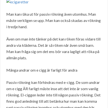
Man kan råka ut för passiv rökning även utomhus. Man
måste verkligen se upp. Man kan också skadas av rökning
i tredje hand.
Även om man inte tänker på det kan röken föras vidare till
andra via kläderna. Det är så röken når även små barn.
Man kan fråga sig om det ens bör vara lagligt att röka på
allmän plats.
Många undrar om e cigg är farligt för andra
Passiv rökning kan förhindras med e-cigg. De som undrar
om e cigg ÄR farligt måste inse att det inte är som vanlig
rökning. El-ciggen leder inte till någon passiv rökning. Det
finns god anledning till att betänka hur man kan komma
runt passiv rökning inomhus och utomhus med den här