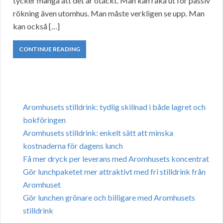
tycker många att det är otäckt. Man kan råka ut för passiv
rökning även utomhus. Man måste verkligen se upp. Man
kan också […]
CONTINUE READING
Aromhusets stilldrink: tydlig skillnad i både lagret och
bokföringen
Aromhusets stilldrink: enkelt sätt att minska
kostnaderna för dagens lunch
Få mer dryck per leverans med Aromhusets koncentrat
Gör lunchpaketet mer attraktivt med fri stilldrink från
Aromhuset
Gör lunchen grönare och billigare med Aromhusets
stilldrink