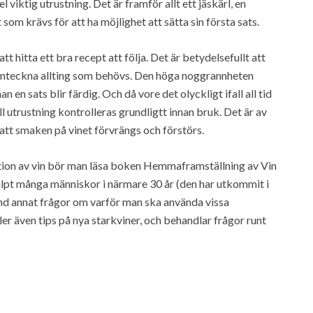
 viktig utrustning. Det är framför allt ett jäskärl, en
m krävs för att ha möjlighet att sätta sin första sats.
t hitta ett bra recept att följa. Det är betydelsefullt att
oga anteckna allting som behövs. Den höga noggrannheten
 en sats blir färdig. Och då vore det olyckligt ifall all tid
 all utrustning kontrolleras grundligtt innan bruk. Det är av
k att smaken på vinet förvrängs och förstörs.
uktion av vin bör man läsa boken Hemmaframställning av Vin
älpt många människor i närmare 30 år (den har utkommit i
nd annat frågor om varför man ska använda vissa
ler även tips på nya starkviner, och behandlar frågor runt