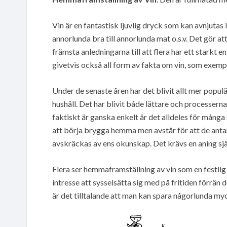
Vin är en fantastisk ljuvlig dryck som kan avnjuta
annorlunda bra till annorlunda mat o.s.v. Det gör at
främsta anledningarna till att flera har ett starkt en
givetvis också all form av fakta om vin, som exemp
Under de senaste åren har det blivit allt mer populä
hushåll. Det har blivit både lättare och processern
faktiskt är ganska enkelt är det alldeles för många
att börja brygga hemma men avstår för att de antar a
avskräckas av ens okunskap. Det krävs en aning självt
Flera ser hemmaframställning av vin som en festlig 
intresse att sysselsätta sig med på fritiden förrän
är det tilltalande att man kan spara någorlunda my