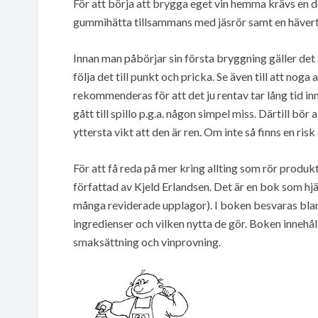
För att börja att brygga eget vin hemma krävs en del
gummihätta tillsammans med jäsrör samt en hävert so
Innan man påbörjar sin första bryggning gäller det at
följa det till punkt och pricka. Se även till att n
rekommenderas för att det ju rentav tar lång tid innan
gått till spillo p.g.a. någon simpel miss. Därtill bör
yttersta vikt att den är ren. Om inte så finns en ris
För att få reda på mer kring allting som rör prod
författad av Kjeld Erlandsen. Det är en bok som hj
många reviderade upplagor). I boken besvaras bla
ingredienser och vilken nytta de gör. Boken innehål
smaksättning och vinprovning.