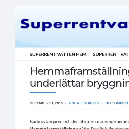
SUPERRENT VATTEN HEM
SUPERRENT VA
Hemmaframställning
underlättar bryggni
DECEMBER 31, 2015
UNCATEGORIZED
NO COMMEN
Både nybörjaren och den lite mer rutinerade hemm
Hemmaframställning av Vin
. Den är fullmatad m