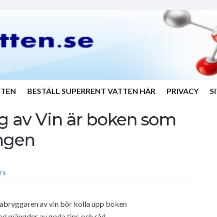
TTEN
BESTÄLL SUPERRENT VATTEN HÄR
PRIVACY
S
 av Vin är boken som
ngen
TS
abryggaren av vin bör kolla upp boken
ed mängder av goda tips och råd.