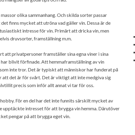
s i massor olika sammanhang. Och skilda sorter passar
t det finns mycket att utröna vad gäller vin. Dessa är de
tusiastiskt intresse för vin. Primärt att dricka vin, men
elvis druvsorter, framställning m.m.
rt att privatpersoner framställer sina egna viner i sina
a har blivit förfinade. Att hemmaframställning av vin
 som inte tror. Det är typiskt att människor har funderat på
tt det är för svårt. Det är viktigt att inte medgiva sig
illit precis som inför allt annat vi tar för oss.
hobby. För en del har det inte funnits särskilt mycket av
 de upptäckte intresset för att brygga vin hemma. Därutöver
cket pengar på att brygga eget vin.