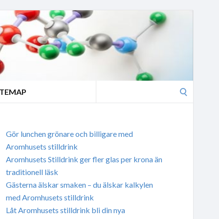
Search
ITEMAP
for:
Gör lunchen grönare och billigare med
Aromhusets stilldrink
Aromhusets Stilldrink ger fler glas per krona än
traditionell läsk
Gästerna älskar smaken – du älskar kalkylen
med Aromhusets stilldrink
Låt Aromhusets stilldrink bli din nya