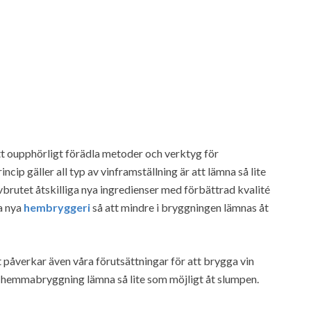
t oupphörligt förädla metoder och verktyg för
ncip gäller all typ av vinframställning är att lämna så lite
brutet åtskilliga nya ingredienser med förbättrad kvalité
sa nya
hembryggeri
så att mindre i bryggningen lämnas åt
t påverkar även våra förutsättningar för att brygga vin
 hemmabryggning lämna så lite som möjligt åt slumpen.