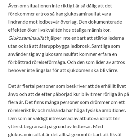
Även om situationen inte riktigt är så dålig att det
förekommer artros så kan glukosaminsulfat vara
lindrande mot ledbesvär överlag. Den dokumenterade
effekten ökar livskvalitén hos otaliga människor.
Glukosaminsulfat
hjälper inte enbart att stärka lederna
utan också att återuppbygga ledbrosk. Samtliga som
använder sig av glukosaminsulfat kommer erfara en
förbättrad rörelseförmåga. Och den som lider av artros
behöver inte ängslas för att sjukdomen ska bli värre.
Det är flertal personer som beskriver att de erhållit livet
ånyo och att de efter påbörjad kur blivit mer rörliga än på
flera år. Det finns många personer som drömmer om ett
rörelserikt liv och måhända har höga fysiska ambitioner.
Den som är väldigt intresserad av att utöva idrott blir
ytterst begränsad på grund av ledbesär. Med
glukosaminsulfat är det alltså genomförbart att likväl