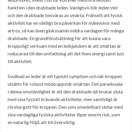
funktion i den drabbade leden. Vanligtvis blir leden stel
och den drabbade besväras av smärta. Frånsett att fysisk
aktivitet har en väldigt bra påverkan för människor med
artros, så kan även glukosamin mildra vardagen för många
drabbade. En grundförutsättning för att kunna vara
kroppsligt verksam med en ledsjukdom är att smärtan är
reducerad till den omfattning att det finns energi samt lust
till aktivitet.
Svullnad av leder är ett typiskt symptom och när kroppen
utsätts för robust möda uppstår smärtan. Det paradoxala
i denna omständighet är att den drabbade då brukar sluta
med sina fysiskt krävande aktiviteter, men samtidigt är
rörelse gott för kroppen. Den som omedelbart slutar med
sina vardagliga fysiska aktiviteter löper enorm risk, som
en naturlig följd, att bli överviktig.