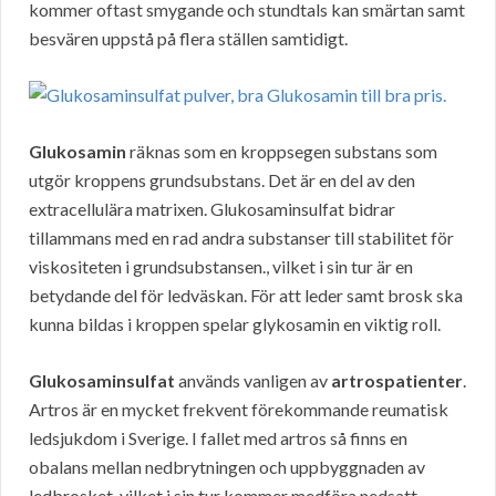
kommer oftast smygande och stundtals kan smärtan samt
besvären uppstå på flera ställen samtidigt.
Glukosamin
räknas som en kroppsegen substans som
utgör kroppens grundsubstans. Det är en del av den
extracellulära matrixen. Glukosaminsulfat bidrar
tillammans med en rad andra substanser till stabilitet för
viskositeten i grundsubstansen., vilket i sin tur är en
betydande del för ledväskan. För att leder samt brosk ska
kunna bildas i kroppen spelar glykosamin en viktig roll.
Glukosaminsulfat
används vanligen av
artrospatienter
.
Artros är en mycket frekvent förekommande reumatisk
ledsjukdom i Sverige. I fallet med artros så finns en
obalans mellan nedbrytningen och uppbyggnaden av
ledbrosket, vilket i sin tur kommer medföra nedsatt