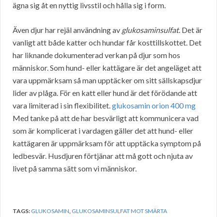
ägna sig åt en nyttig livsstil och hålla sig i form.
Även djur har rejäl användning av
glukosaminsulfat
. Det är
vanligt att både katter och hundar får kosttillskottet. Det
har liknande dokumenterad verkan på djur som hos
människor. Som hund- eller kattägare är det angeläget att
vara uppmärksam så man upptäcker om sitt sällskapsdjur
lider av plåga. För en katt eller hund är det förödande att
vara limiterad i sin flexibilitet.
glukosamin orion 400 mg
Med tanke på att de har besvärligt att kommunicera vad
som är komplicerat i vardagen gäller det att hund- eller
kattägaren är uppmärksam för att upptäcka symptom på
ledbesvär. Husdjuren förtjänar att må gott och njuta av
livet på samma sätt som vi människor.
TAGS:
GLUKOSAMIN
,
GLUKOSAMINSULFAT MOT SMÄRTA