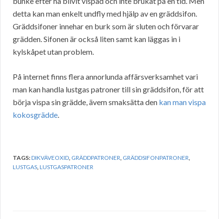
bunke efter ha blivit vispad och inte brukat på en tid. Men
detta kan man enkelt undfly med hjälp av en gräddsifon.
Gräddsifoner innehar en burk som är sluten och förvarar
grädden. Sifonen är också liten samt kan läggas in i
kylskåpet utan problem.
På internet finns flera annorlunda affärsverksamhet vari
man kan handla lustgas patroner till sin gräddsifon, för att
börja vispa sin grädde, ävem smaksätta den
kan man vispa
kokosgrädde
.
TAGS:
DIKVÄVEOXID
,
GRÄDDPATRONER
,
GRÄDDSIFONPATRONER
,
LUSTGAS
,
LUSTGASPATRONER