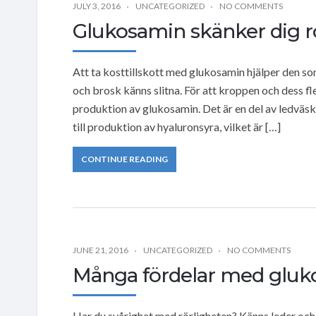
JULY 3, 2016
UNCATEGORIZED
NO COMMENTS
Glukosamin skänker dig rö
Att ta kosttillskott med glukosamin hjälper den s
och brosk känns slitna. För att kroppen och dess f
produktion av glukosamin. Det är en del av ledvä
till produktion av hyaluronsyra, vilket är […]
CONTINUE READING
JUNE 21, 2016
UNCATEGORIZED
NO COMMENTS
Många fördelar med gluko
Har du svårighet med rörligheten? Känns leder och 