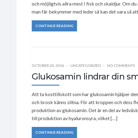
och möjligtvis allra mest I fisk och skaldjur. Om du
man får bekymmer med leder så kan det vara så at
CONTINUE READING
OCTOBER 20, 2016
UNCATEGORIZED
NO COMMENTS
Glukosamin lindrar din sm
Att ta kosttillskott som har glukosamin hjälper de
och brosk känns slitna. För att kroppen och dess f
produktion av glukosamin. Det är en del av ledvä
till produktion av hyaluronsyra, vilket […]
CONTINUE READING