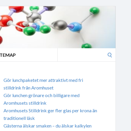
Search
ITEMAP
for:
Gör lunchpaketet mer attraktivt med fri
stilldrink från Aromhuset
Gör lunchen grönare och billigare med
Aromhusets stilldrink
Aromhusets Stilldrink ger fler glas per krona än
traditionell läsk
Gästerna älskar smaken – du älskar kalkylen