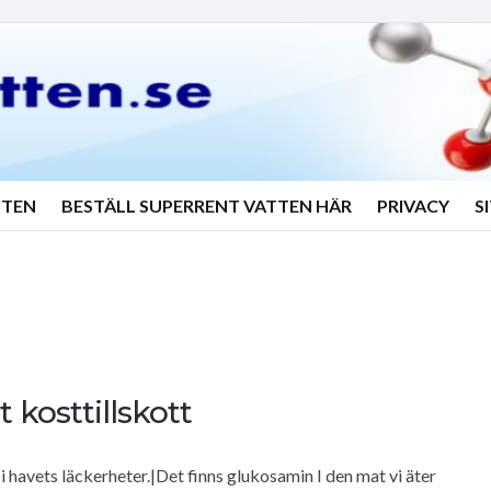
TTEN
BESTÄLL SUPERRENT VATTEN HÄR
PRIVACY
S
 kosttillskott
i havets läckerheter.|Det finns glukosamin I den mat vi äter