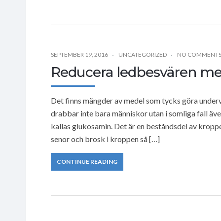
SEPTEMBER 19, 2016
UNCATEGORIZED
NO COMMENT
Reducera ledbesvären me
Det finns mängder av medel som tycks göra under
drabbar inte bara människor utan i somliga fall äv
kallas glukosamin. Det är en beståndsdel av kroppe
senor och brosk i kroppen så […]
CONTINUE READING