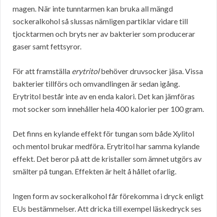
magen. När inte tunntarmen kan bruka all mängd
sockeralkohol så slussas nämligen partiklar vidare till
tjocktarmen och bryts ner av bakterier som producerar
gaser samt fettsyror.
För att framställa
erytritol
behöver druvsocker jäsa. Vissa
bakterier tillförs och omvandlingen är sedan igång.
Erytritol består inte av en enda kalori. Det kan jämföras
mot socker som innehåller hela 400 kalorier per 100 gram.
Det finns en kylande effekt för tungan som både Xylitol
och mentol brukar medföra. Erytritol har samma kylande
effekt. Det beror på att de kristaller som ämnet utgörs av
smälter på tungan. Effekten är helt å hållet ofarlig.
Ingen form av sockeralkohol får förekomma i dryck enligt
EUs bestämmelser. Att dricka till exempel läskedryck ses