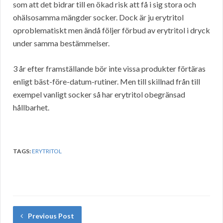
som att det bidrar till en ökad risk att få i sig stora och
ohälsosamma mängder socker. Dock är ju erytritol
oproblematiskt men ändå följer förbud av erytritol i dryck
under samma bestämmelser.
3 år efter framställande bör inte vissa produkter förtäras
enligt bäst-före-datum-rutiner. Men till skillnad från till
exempel vanligt socker så har erytritol obegränsad
hållbarhet.
TAGS:
ERYTRITOL
Previous Post