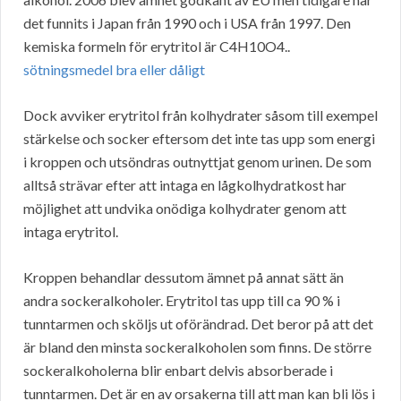
det funnits i Japan från 1990 och i USA från 1997. Den
kemiska formeln för erytritol är C4H10O4..
sötningsmedel bra eller dåligt
Dock avviker erytritol från kolhydrater såsom till exempel
stärkelse och socker eftersom det inte tas upp som energi
i kroppen och utsöndras outnyttjat genom urinen. De som
alltså strävar efter att intaga en lågkolhydratkost har
möjlighet att undvika onödiga kolhydrater genom att
intaga erytritol.
Kroppen behandlar dessutom ämnet på annat sätt än
andra sockeralkoholer. Erytritol tas upp till ca 90 % i
tunntarmen och sköljs ut oförändrad. Det beror på att det
är bland den minsta sockeralkoholen som finns. De större
sockeralkoholerna blir enbart delvis absorberade i
tunntarmen. Det är en av orsakerna till att man kan bli lös i