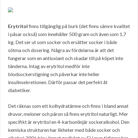
Erytritol
finns tillgänglig på burk (det finns sämre kvalitet
i påsar också) som innehåller 500 gram och även som 1,7
kg. Det ser ut som socker och ersätter socker i både
sötma och dosering. Några av fördelarna är att det
fungerar som en antioxiant och skadar till på köpet inte
tänderna. Intag av erytritol medför inte
blodsockerstigning och påverkar inte heller
insulinsekretionen. Därför passar det perfekt åt
diabetiker.
Det räknas som ett kolhydratämne och finns i bland annat
druvor, meloner och päron så finns erytritol naturligt. Mer
specifikt är erytritol en 4-karbonlinjär sockeralkohol. Den
kemiska strukturen har likheter med både socker och
alkohol. 2006 blev ämnet godkänt av EU men tidigare har