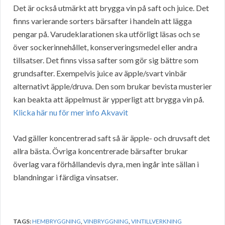
Det är också utmärkt att brygga vin på saft och juice. Det
finns varierande sorters bärsafter i handeln att lägga
pengar på. Varudeklarationen ska utförligt läsas och se
över sockerinnehållet, konserveringsmedel eller andra
tillsatser. Det finns vissa safter som gör sig bättre som
grundsafter. Exempelvis juice av äpple/svart vinbär
alternativt äpple/druva. Den som brukar bevista musterier
kan beakta att äppelmust är ypperligt att brygga vin på.
Klicka här nu för mer info Akvavit
Vad gäller koncentrerad saft så är äpple- och druvsaft det
allra bästa. Övriga koncentrerade bärsafter brukar
överlag vara förhållandevis dyra, men ingår inte sällan i
blandningar i färdiga vinsatser.
TAGS:
HEMBRYGGNING
,
VINBRYGGNING
,
VINTILLVERKNING