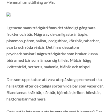
Hemmaframställning av Vin.
I gemene mans trädgård finns det ständigt gångbara
frukter och bär. Några av de vanligaste är äpple,
plommon, päron, hallon, jordgubbar, körsbär, rabarber,
svarta och röda vinbär. Det finns dessutom
prydnadsbuskar i några trädgårdar som brukar kunna
bidra med bär som lämpar sig till vin. Måbär, hägg,
kvittenträd, berberis, mahonia, blåbär och mispel.
Den som uppskattar att vara ute på skogspromenad ska
hålla utkik efter de otaliga sorter vilda bär som växer där.
Bland annat kråkbär, slånbär, björnbär, krikon, hönsbär,
hagtornsbär med mera.
Och varför inte prova att brygga vin med blommor? Den