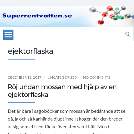
Search
for:
ejektorflaska
DECEMBER 13, 2017
UNCATEGORIZED
NO COMMENTS
Röj undan mossan med hjälp av en
ejektorflaska
Det är bara i sagoböcker som mossan är bedårande att se
på, ja och så kanhända djupt inne i skogen där den breder
ut sig som ett lent täcke över sten samt häll. Men i