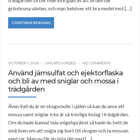
trädgården så blir man inte glad av att se den här
grönbruna växten, och man behöver ett bra medel mot […]
CONTINUE READING
OCTOBER 7, 2016
UNCATEGORIZED
NO COMMENTS
Använd järnsulfat och ejektorflaska
och bli av med sniglar och mossa i
trädgården
Även ifall du är en skogsmulle i själen så kan du anse att
mossa samt sniglar icke är så trevliga inslag i trädgården.
Om du hade kunnat tala snigelspråket så hade du bett de
små liven om att snigla sig bort till skogen och ta mossan
med sig. Men nu får du nöja dig med […]