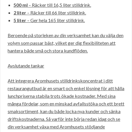
500 ml
– Räcker till 16,5 liter stilldrink.
2 liter
– Räcker till 66 liter stilldrink.
5 liter
– Ger hela 165 liter stilldrink.
Beroende på storleken av din verksamhet kan du välja den
volym som passar bäst, vilket ger dig flexibiliteten att
hantera både små och stora kundflöden.
Avslutande tankar
Att integrera Aromhusets stilldrinkskoncentrat i ditt
restaurangutbud är en smart och enkel lösning för att hålla
lunchpriserna stabila trots ökade kostnader. Med sina
många fördelar, som en minskad avfallsstöka och ett brett
smaksortiment, kan du både locka nya kunder och sänka
driftskostnaderna. Så varför inte börja redan idag och se
din verksamhet växa med Aromhusets stödjande