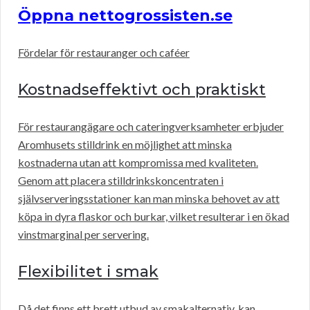
Öppna nettogrossisten.se
Fördelar för restauranger och caféer
Kostnadseffektivt och praktiskt
För restaurangägare och cateringverksamheter erbjuder
Aromhusets stilldrink en möjlighet att minska
kostnaderna utan att kompromissa med kvaliteten.
Genom att placera stilldrinkskoncentraten i
självserveringsstationer kan man minska behovet av att
köpa in dyra flaskor och burkar, vilket resulterar i en ökad
vinstmarginal per servering.
Flexibilitet i smak
Då det finns ett brett utbud av smakalternativ, kan