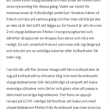
sista nykomling för denna gång. Valet var klokt för
melonaromen är fullständigt underbar! Smaken känns så
fräsch och ljuv på samma gång och har man väl börjat äta
av den så är det tufft att lägga av. En favorit är att röra om
2 ml vispgräddearom Melon i morgonyoghurten och
därefter droppa ner en droppe Sucralose och röra om
redigt. En söt, smakfull frukost som man står sig länge på
och inte ett uns av onödiga kalorier eller kolhydrater får
man i sig.
I en tid där allt fler önskar intaga allt färre kolhydrater är
sug på kolhydratfria sötsaker hög och med Aromhusets
vispgräddearomer blir det plötsligt så simpelt att baka
mumsiga sötsaker som tårtor och glass utan att peppra
dem med sockriga ingredienser. Det finns en uppsjö
recept på LCHF-vänliga tårtbottnar att baka och med
vispgräddearom Melon från Aromhuset kan man smycka