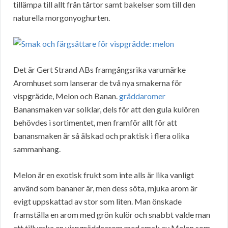
tillämpa till allt från tårtor samt bakelser som till den
naturella morgonyoghurten.
Det är Gert Strand ABs framgångsrika varumärke
Aromhuset som lanserar de två nya smakerna för
vispgrädde, Melon och Banan.
gräddaromer
Banansmaken var solklar, dels för att den gula kulören
behövdes i sortimentet, men framför allt för att
banansmaken är så älskad och praktisk i flera olika
sammanhang.
Melon är en exotisk frukt som inte alls är lika vanligt
använd som bananer är, men dess söta, mjuka arom är
evigt uppskattad av stor som liten. Man önskade
framställa en arom med grön kulör och snabbt valde man
att tillverka en vispgräddearom med smak av Melon som