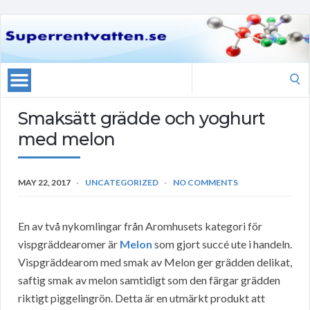
Search
for:
Smaksätt grädde och yoghurt
med melon
MAY 22, 2017
UNCATEGORIZED
NO COMMENTS
En av två nykomlingar från Aromhusets kategori för
vispgräddearomer är
Melon
som gjort succé ute i handeln.
Vispgräddearom med smak av Melon ger grädden delikat,
saftig smak av melon samtidigt som den färgar grädden
riktigt piggelingrön. Detta är en utmärkt produkt att