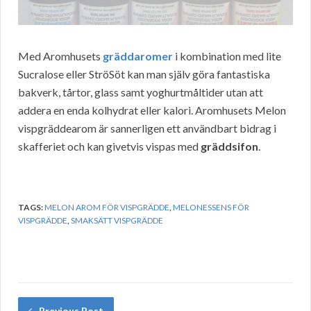
Med Aromhusets
gräddaromer
i kombination med lite
Sucralose eller StröSöt kan man själv göra fantastiska
bakverk, tårtor, glass samt yoghurtmåltider utan att
addera en enda kolhydrat eller kalori. Aromhusets Melon
vispgräddearom är sannerligen ett användbart bidrag i
skafferiet och kan givetvis vispas med
gräddsifon
.
TAGS:
MELON AROM FÖR VISPGRÄDDE
,
MELONESSENS FÖR
VISPGRÄDDE
,
SMAKSÄTT VISPGRÄDDE
Previous Post