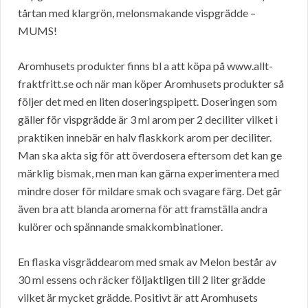
tårtan med klargrön, melonsmakande vispgrädde –
MUMS!
Aromhusets produkter finns bl a att köpa på www.allt-
fraktfritt.se och när man köper Aromhusets produkter så
följer det med en liten doseringspipett. Doseringen som
gäller för vispgrädde är 3 ml arom per 2 deciliter vilket i
praktiken innebär en halv flaskkork arom per deciliter.
Man ska akta sig för att överdosera eftersom det kan ge
märklig bismak, men man kan gärna experimentera med
mindre doser för mildare smak och svagare färg. Det går
även bra att blanda aromerna för att framställa andra
kulörer och spännande smakkombinationer.
En flaska visgräddearom med smak av Melon består av
30 ml essens och räcker följaktligen till 2 liter grädde
vilket är mycket grädde. Positivt är att Aromhusets