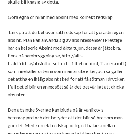
skulle bli knasig av detta.
Göra egna drinkar med absint med korrekt redskap
Tänk på att du behöver rätt redskap för att göra din egen
absint. Man kan använda sig av absintessenser (Prestige
har en hel serie Absint med äkta tujon, dessa är jättebra,
finns på hembryggning.se, http://allt-
fraktfritt.se/absinthe-set-och-tillbehor.html, Tradera mfl.)
som innehåller örterna som man är ute efter, och så gäller
det att ha en ihålig absint sked för att få sötman i drycken.
Ifall det ej blir en aning sött så är det besvärligt att dricka
absinten.
Den absinthe Sverige kan bjuda på är vanligtvis
hemmagjord och det betyder att det blir så bra som man
gör det. Med korrekt redskap och god balans mellan
ingredienserna så ska man kunna få till en dryck som