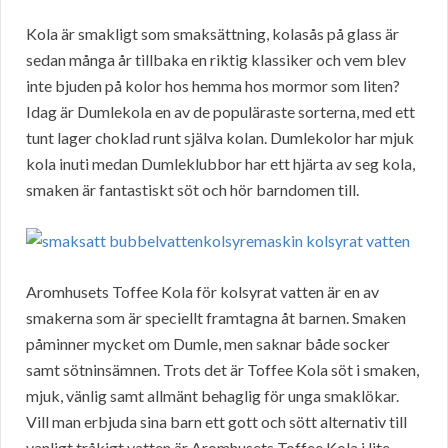
Kola är smakligt som smaksättning, kolasås på glass är
sedan många år tillbaka en riktig klassiker och vem blev
inte bjuden på kolor hos hemma hos mormor som liten?
Idag är Dumlekola en av de populäraste sorterna, med ett
tunt lager choklad runt själva kolan. Dumlekolor har mjuk
kola inuti medan Dumleklubbor har ett hjärta av seg kola,
smaken är fantastiskt söt och hör barndomen till.
Aromhusets Toffee Kola för kolsyrat vatten är en av
smakerna som är speciellt framtagna åt barnen. Smaken
påminner mycket om Dumle, men saknar både socker
samt sötninsämnen. Trots det är Toffee Kola söt i smaken,
mjuk, vänlig samt allmänt behaglig för unga smaklökar.
Vill man erbjuda sina barn ett gott och sött alternativ till
vanligt tråkigt vatten är Aromhusets Toffee Kola i lite