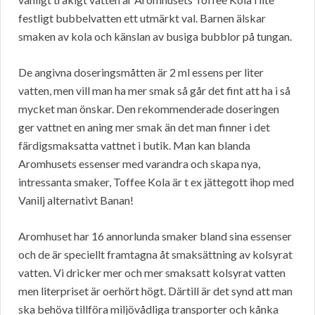
festligt bubbelvatten ett utmärkt val. Barnen älskar
smaken av kola och känslan av busiga bubblor på tungan.
De angivna doseringsmåtten är 2 ml essens per liter
vatten, men vill man ha mer smak så går det fint att ha i så
mycket man önskar. Den rekommenderade doseringen
ger vattnet en aning mer smak än det man finner i det
färdigsmaksatta vattnet i butik. Man kan blanda
Aromhusets essenser med varandra och skapa nya,
intressanta smaker, Toffee Kola är t ex jättegott ihop med
Vanilj alternativt Banan!
Aromhuset har 16 annorlunda smaker bland sina essenser
och de är speciellt framtagna åt smaksättning av kolsyrat
vatten. Vi dricker mer och mer smaksatt kolsyrat vatten
men literpriset är oerhört högt. Därtill är det synd att man
ska behöva tillföra miljövådliga transporter och kånka