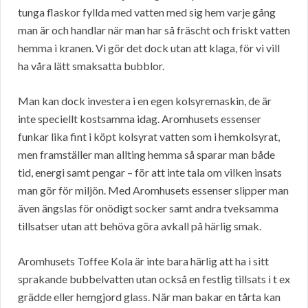
tunga flaskor fyllda med vatten med sig hem varje gång
man är och handlar när man har så fräscht och friskt vatten
hemma i kranen. Vi gör det dock utan att klaga, för vi vill
ha våra lätt smaksatta bubblor.
Man kan dock investera i en egen kolsyremaskin, de är
inte speciellt kostsamma idag. Aromhusets essenser
funkar lika fint i köpt kolsyrat vatten som i hemkolsyrat,
men framställer man allting hemma så sparar man både
tid, energi samt pengar – för att inte tala om vilken insats
man gör för miljön. Med Aromhusets essenser slipper man
även ängslas för onödigt socker samt andra tveksamma
tillsatser utan att behöva göra avkall på härlig smak.
Aromhusets Toffee Kola är inte bara härlig att ha i sitt
sprakande bubbelvatten utan också en festlig tillsats i t ex
grädde eller hemgjord glass. När man bakar en tårta kan