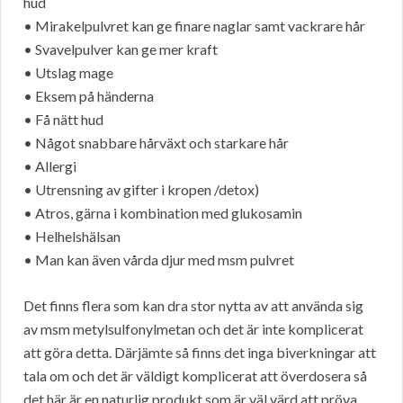
hud
• Mirakelpulvret kan ge finare naglar samt vackrare hår
• Svavelpulver kan ge mer kraft
• Utslag mage
• Eksem på händerna
• Få nätt hud
• Något snabbare hårväxt och starkare hår
• Allergi
• Utrensning av gifter i kropen /detox)
• Atros, gärna i kombination med glukosamin
• Helhelshälsan
• Man kan även vårda djur med msm pulvret
Det finns flera som kan dra stor nytta av att använda sig
av msm metylsulfonylmetan och det är inte komplicerat
att göra detta. Därjämte så finns det inga biverkningar att
tala om och det är väldigt komplicerat att överdosera så
det här är en naturlig produkt som är väl värd att pröva.