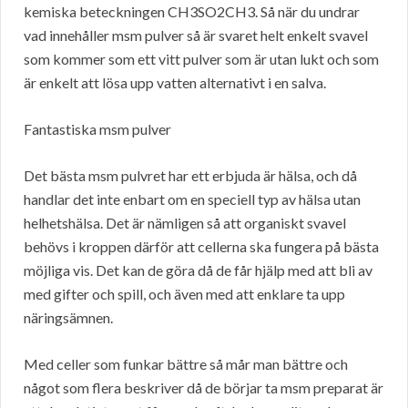
kemiska beteckningen CH3SO2CH3. Så när du undrar
vad innehåller msm pulver så är svaret helt enkelt svavel
som kommer som ett vitt pulver som är utan lukt och som
är enkelt att lösa upp vatten alternativt i en salva.
Fantastiska msm pulver
Det bästa msm pulvret har ett erbjuda är hälsa, och då
handlar det inte enbart om en speciell typ av hälsa utan
helhetshälsa. Det är nämligen så att organiskt svavel
behövs i kroppen därför att cellerna ska fungera på bästa
möjliga vis. Det kan de göra då de får hjälp med att bli av
med gifter och spill, och även med att enklare ta upp
näringsämnen.
Med celler som funkar bättre så mår man bättre och
något som flera beskriver då de börjar ta msm preparat är