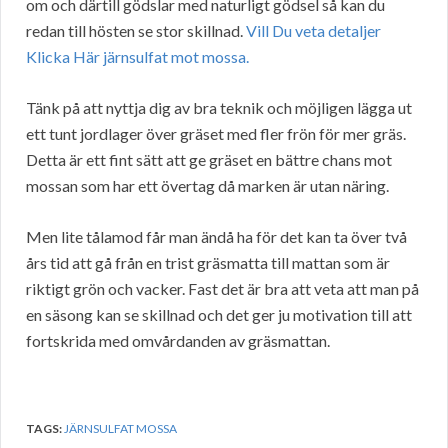
om och därtill gödslar med naturligt gödsel så kan du
redan till hösten se stor skillnad.
Vill Du veta detaljer
Klicka Här järnsulfat mot mossa.
Tänk på att nyttja dig av bra teknik och möjligen lägga ut
ett tunt jordlager över gräset med fler frön för mer gräs.
Detta är ett fint sätt att ge gräset en bättre chans mot
mossan som har ett övertag då marken är utan näring.
Men lite tålamod får man ändå ha för det kan ta över två
års tid att gå från en trist gräsmatta till mattan som är
riktigt grön och vacker. Fast det är bra att veta att man på
en säsong kan se skillnad och det ger ju motivation till att
fortskrida med omvårdanden av gräsmattan.
TAGS:
JÄRNSULFAT MOSSA