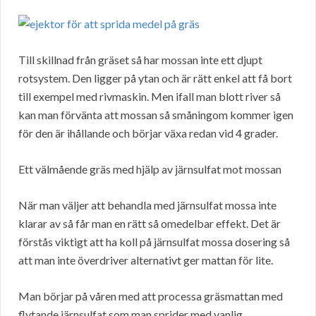
Till skillnad från gräset så har mossan inte ett djupt
rotsystem. Den ligger på ytan och är rätt enkel att få bort
till exempel med rivmaskin. Men ifall man blott river så
kan man förvänta att mossan så småningom kommer igen
för den är ihållande och börjar växa redan vid 4 grader.
Ett välmående gräs med hjälp av järnsulfat mot mossan
När man väljer att behandla med järnsulfat mossa inte
klarar av så får man en rätt så omedelbar effekt. Det är
förstås viktigt att ha koll på järnsulfat mossa dosering så
att man inte överdriver alternativt ger mattan för lite.
Man börjar på våren med att processa gräsmattan med
flytande järnsulfat som man sprider med vanlig