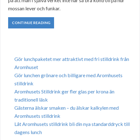
på att man I själva verket inte har så bra kontroll på hur
mossan lever och funkar.
CONTINUE READING
Gör lunchpaketet mer attraktivt med fri stilldrink från
Aromhuset
Gör lunchen grönare och billigare med Aromhusets
stilldrink
Aromhusets Stilldrink ger fler glas per krona än
traditionell läsk
Gästerna älskar smaken – du älskar kalkylen med
Aromhusets stilldrink
Låt Aromhusets stilldrink bli din nya standarddryck till
dagens lunch