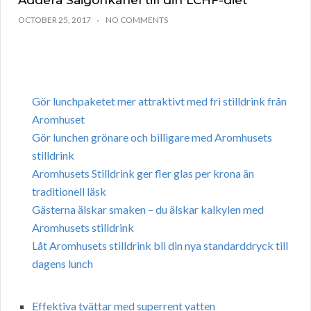
Addera Saigonkanel till din LCHF-diet
OCTOBER 25, 2017
NO COMMENTS
Gör lunchpaketet mer attraktivt med fri stilldrink från
Aromhuset
Gör lunchen grönare och billigare med Aromhusets
stilldrink
Aromhusets Stilldrink ger fler glas per krona än
traditionell läsk
Gästerna älskar smaken – du älskar kalkylen med
Aromhusets stilldrink
Låt Aromhusets stilldrink bli din nya standarddryck till
dagens lunch
Effektiva tvättar med superrent vatten