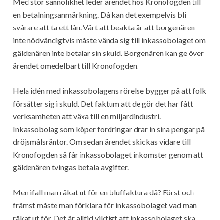
Med stor sannolikhet leder ärendet hos Kronofogden till
en betalningsanmärkning. Då kan det exempelvis bli
svårare att ta ett lån. Värt att beakta är att borgenären
inte nödvändigtvis måste vända sig till inkassobolaget om
gäldenären inte betalar sin skuld. Borgenären kan ge över
ärendet omedelbart till Kronofogden.
Hela idén med inkassobolagens rörelse bygger på att folk
försätter sig i skuld. Det faktum att de gör det har fått
verksamheten att växa till en miljardindustri.
Inkassobolag som köper fordringar drar in sina pengar på
dröjsmålsräntor. Om sedan ärendet skickas vidare till
Kronofogden så får inkassobolaget inkomster genom att
gäldenären tvingas betala avgifter.
Men ifall man råkat ut för en bluffaktura då? Först och
främst måste man förklara för inkassobolaget vad man
råkat ut för. Det är alltid viktigt att inkassobolaget ska