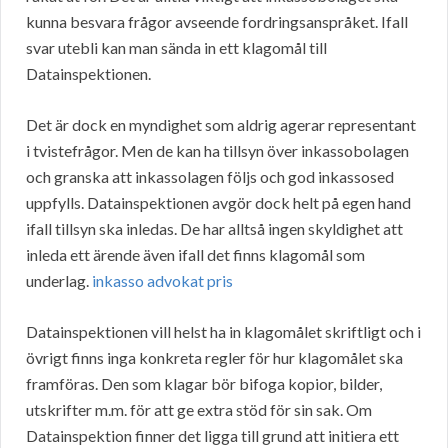
kunna besvara frågor avseende fordringsanspråket. Ifall
svar utebli kan man sända in ett klagomål till
Datainspektionen.
Det är dock en myndighet som aldrig agerar representant
i tvistefrågor. Men de kan ha tillsyn över inkassobolagen
och granska att inkassolagen följs och god inkassosed
uppfylls. Datainspektionen avgör dock helt på egen hand
ifall tillsyn ska inledas. De har alltså ingen skyldighet att
inleda ett ärende även ifall det finns klagomål som
underlag.
inkasso advokat pris
Datainspektionen vill helst ha in klagomålet skriftligt och i
övrigt finns inga konkreta regler för hur klagomålet ska
framföras. Den som klagar bör bifoga kopior, bilder,
utskrifter m.m. för att ge extra stöd för sin sak. Om
Datainspektion finner det ligga till grund att initiera ett