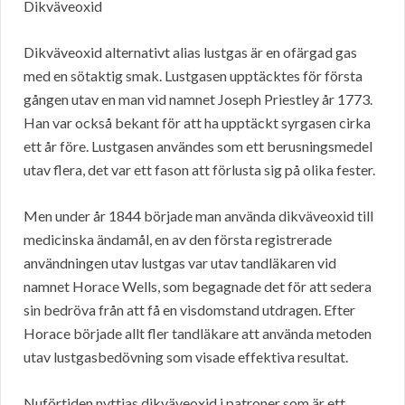
Dikväveoxid
Dikväveoxid alternativt alias lustgas är en ofärgad gas
med en sötaktig smak. Lustgasen upptäcktes för första
gången utav en man vid namnet Joseph Priestley år 1773.
Han var också bekant för att ha upptäckt syrgasen cirka
ett år före. Lustgasen användes som ett berusningsmedel
utav flera, det var ett fason att förlusta sig på olika fester.
Men under år 1844 började man använda dikväveoxid till
medicinska ändamål, en av den första registrerade
användningen utav lustgas var utav tandläkaren vid
namnet Horace Wells, som begagnade det för att sedera
sin bedröva från att få en visdomstand utdragen. Efter
Horace började allt fler tandläkare att använda metoden
utav lustgasbedövning som visade effektiva resultat.
Nuförtiden nyttjas dikväveoxid i patroner som är ett