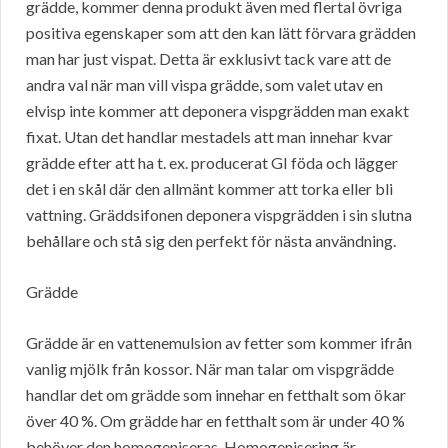
grädde, kommer denna produkt även med flertal övriga
positiva egenskaper som att den kan lätt förvara grädden
man har just vispat. Detta är exklusivt tack vare att de
andra val när man vill vispa grädde, som valet utav en
elvisp inte kommer att deponera vispgrädden man exakt
fixat. Utan det handlar mestadels att man innehar kvar
grädde efter att ha t. ex. producerat GI föda och lägger
det i en skål där den allmänt kommer att torka eller bli
vattning. Gräddsifonen deponera vispgrädden i sin slutna
behållare och stå sig den perfekt för nästa användning.
Grädde
Grädde är en vattenemulsion av fetter som kommer ifrån
vanlig mjölk från kossor. När man talar om vispgrädde
handlar det om grädde som innehar en fetthalt som ökar
över 40 %. Om grädde har en fetthalt som är under 40 %
behöver den homogeniseras. Homogenisering är