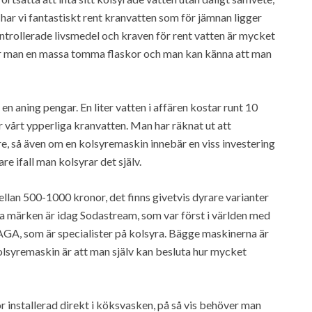
e har vi fantastiskt rent kranvatten som för jämnan ligger
ntrollerade livsmedel och kraven för rent vatten är mycket
pper man en massa tomma flaskor och man kan känna att man
n aning pengar. En liter vatten i affären kostar runt 10
r vårt ypperliga kranvatten. Man har räknat ut att
re, så även om en kolsyremaskin innebär en viss investering
re ifall man kolsyrar det själv.
ellan 500-1000 kronor, det finns givetvis dyrare varianter
ra märken är idag Sodastream, som var först i världen med
AGA, som är specialister på kolsyra. Bägge maskinerna är
olsyremaskin är att man själv kan besluta hur mycket
r installerad direkt i köksvasken, på så vis behöver man