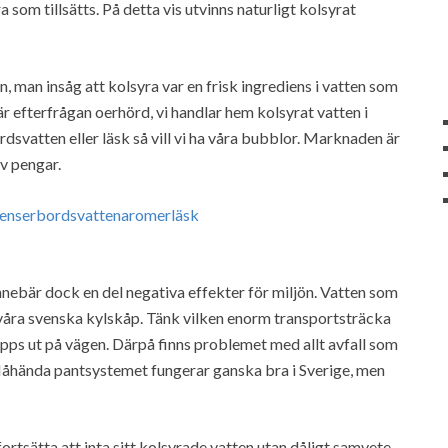
a som tillsätts. På detta vis utvinns naturligt kolsyrat
, man insåg att kolsyra var en frisk ingrediens i vatten som
r efterfrågan oerhörd, vi handlar hem kolsyrat vatten i
rdsvatten eller läsk så vill vi ha våra bubblor. Marknaden är
v pengar.
nnebär dock en del negativa effekter för miljön. Vatten som
våra svenska kylskåp. Tänk vilken enorm transportsträcka
pps ut på vägen. Därpå finns problemet med allt avfall som
Måhända pantsystemet fungerar ganska bra i Sverige, men
rtsätta att inta sitt kolsyrade vatten utan dåligt samvete,