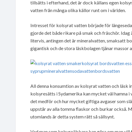
tillsätts i efterhand, det är dock källans egen kolsyr
vatten från många olika källor runt om i världen.
Intresset för kolsyrat vatten började för längesedan
gjorde det både rikare på smak och fräschör. Idag ä
litervis, antingen det är mineralvatten, smaksatt bo
gigantisk och de stora läskbolagen tjänar massor a
All denna konsumtion av kolsyrat vatten och läsk i
kolsyresätts i Sydamerika kan mycket väl hamna i 
det medför och hur mycket giftiga avgaser som slä
uppstår av alla tomma flaskor och burkar också. 
utomlands är detta system rätt så sällsynt.
Vad man som kolsyreälskare kan göra om man vill fo