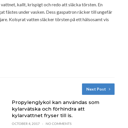
ttnet, kallt, krispigt och redo att släcka törsten. En
t fästes under vasken. Dess gaspatron räcker till ungefär
jare. Kolsyrat vatten släcker törsten på ett hälsosamt vis
Next Post
Propylenglykol kan användas som
kylarvätska och förhindra att
kylarvattnet fryser till is.
OCTOBER 4, 2017
NO COMMENTS