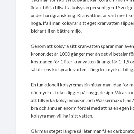
är att börja tillsätta kolsyran personligen. I Sverig
under hårdgranskning. Kranvattnet är vårt mest ko
höga. Ifall man kolsyrar sitt eget kranvatten sli
bidrar till en bättre miljö.
Genom att kolsyra sitt kranvatten sparar man även e
kronor, det är 1000 gånger mer än det vi betalar fö
kostnaden för 1 liter kranvatten är ungefär 1-1,5 ö
så blir ens kolsyrade vatten i längden mycket billiga
En funktionell kolsyremaskin hittar man idag för m
där mycket fokus ligger på snygg design. Våra sto
att tillverka kolsyremaskin, och Wassermaxx från 
bra och ännu en enorm fördel med att ha en egen k
kolsyra man vill ha i sitt vatten.
Går man steget längre så låter man få en carbonato