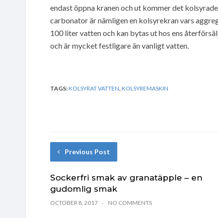
endast öppna kranen och ut kommer det kolsyrade va
carbonator är nämligen en kolsyrekran vars aggrega
100 liter vatten och kan bytas ut hos ens återförsäl
och är mycket festligare än vanligt vatten.
TAGS:
KOLSYRAT VATTEN
,
KOLSYREMASKIN
Previous Post
Sockerfri smak av granatäpple – en
gudomlig smak
OCTOBER 8, 2017
NO COMMENTS