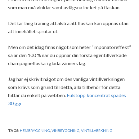
som man oxå vinklar samt avlägsna locket på flaskan.
Det tar lång träning att alstra att flaskan kan öppnas utan
att innehållet sprutar ut.
Men om det idag finns något som heter ”imponatoreffekt”
så är den 100 % när du öppnar din första egentillverkade
champagneflaska i glada vänners lag.
Jag har ej skrivit något om den vanliga vintillverkningen
som krävs som grund till detta, alla tillbehör för detta
hittar du enkelt på webben.
Fulstopp koncentrat spädes
30 ggr
TAGS:
HEMBRYGGNING
,
VINBRYGGNING
,
VINTILLVERKNING