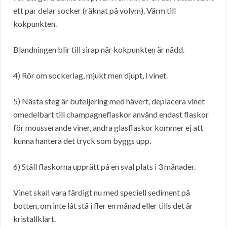
ett par delar socker (räknat på volym). Värm till
kokpunkten.
Blandningen blir till sirap när kokpunkten är nådd.
4) Rör om sockerlag, mjukt men djupt, i vinet.
5) Nästa steg är buteljering med hävert, deplacera vinet
omedelbart till champagneflaskor använd endast flaskor
för mousserande viner, andra glasflaskor kommer ej att
kunna hantera det tryck som byggs upp.
6) Ställ flaskorna upprätt på en sval plats i 3 månader.
Vinet skall vara färdigt nu med speciell sediment på
botten, om inte låt stå i fler en månad eller tills det är
kristallklart.