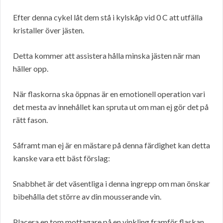
Efter denna cykel låt dem stå i kylskåp vid 0 C att utfälla
kristaller över jästen.
Detta kommer att assistera hålla minska jästen när man
häller opp.
När flaskorna ska öppnas är en emotionell operation vari
det mesta av innehållet kan spruta ut om man ej gör det på
rätt fason.
Såframt man ej är en mästare på denna färdighet kan detta
kanske vara ett bäst förslag:
Snabbhet är det väsentliga i denna ingrepp om man önskar
bibehålla det större av din mousserande vin.
Placera en tom mottagare på en vinkling framför flaskan