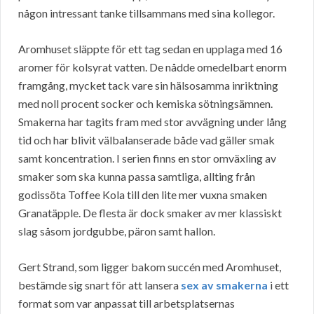
någon intressant tanke tillsammans med sina kollegor.
Aromhuset släppte för ett tag sedan en upplaga med 16
aromer för kolsyrat vatten. De nådde omedelbart enorm
framgång, mycket tack vare sin hälsosamma inriktning
med noll procent socker och kemiska sötningsämnen.
Smakerna har tagits fram med stor avvägning under lång
tid och har blivit välbalanserade både vad gäller smak
samt koncentration. I serien finns en stor omväxling av
smaker som ska kunna passa samtliga, allting från
godissöta Toffee Kola till den lite mer vuxna smaken
Granatäpple. De flesta är dock smaker av mer klassiskt
slag såsom jordgubbe, päron samt hallon.
Gert Strand, som ligger bakom succén med Aromhuset,
bestämde sig snart för att lansera
sex av smakerna
i ett
format som var anpassat till arbetsplatsernas