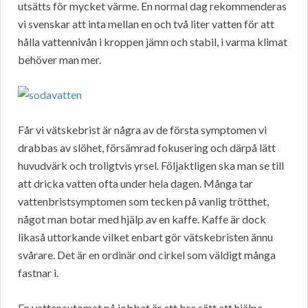
utsätts för mycket värme. En normal dag rekommenderas
vi svenskar att inta mellan en och två liter vatten för att
hålla vattennivån i kroppen jämn och stabil, i varma klimat
behöver man mer.
Får vi vätskebrist är några av de första symptomen vi
drabbas av slöhet, försämrad fokusering och därpå lätt
huvudvärk och troligtvis yrsel. Följaktligen ska man se till
att dricka vatten ofta under hela dagen. Många tar
vattenbristsymptomen som tecken på vanlig trötthet,
något man botar med hjälp av en kaffe. Kaffe är dock
likaså uttorkande vilket enbart gör vätskebristen ännu
svårare. Det är en ordinär ond cirkel som väldigt många
fastnar i.
En vattenautomat på jobbet är ett bra sätt att hjälpa