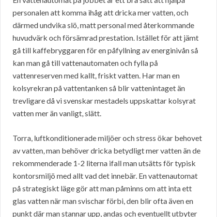
personalen att komma ihåg att dricka mer vatten, och
därmed undvika slö, matt personal med återkommande
huvudvärk och försämrad prestation. Istället för att jämt
gå till kaffebryggaren för en påfyllning av energinivån så
kan man gå till vattenautomaten och fylla på
vattenreserven med kallt, friskt vatten. Har man en
kolsyrekran på vattentanken så blir vattenintaget än
trevligare då vi svenskar mestadels uppskattar kolsyrat
vatten mer än vanligt, slätt.
Torra, luftkonditionerade miljöer och stress ökar behovet
av vatten, man behöver dricka betydligt mer vatten än de
rekommenderade 1-2 literna ifall man utsätts för typisk
kontorsmiljö med allt vad det innebär. En vattenautomat
på strategiskt läge gör att man påminns om att inta ett
glas vatten när man svischar förbi, den blir ofta även en
punkt där man stannar upp, andas och eventuellt utbyter