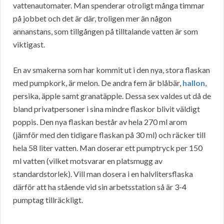
vattenautomater. Man spenderar otroligt många timmar
på jobbet och det är där, troligen mer än någon
annanstans, som tillgången på tilltalande vatten är som
viktigast.
En av smakerna som har kommit ut i den nya, stora flaskan
med pumpkork, är melon. De andra fem är blåbär,
hallon
,
persika, äpple samt granatäpple. Dessa sex valdes ut då de
bland privatpersoner i sina mindre flaskor blivit väldigt
poppis. Den nya flaskan består av hela 270 ml arom
(jämför med den tidigare flaskan på 30 ml) och räcker till
hela 58 liter vatten. Man doserar ett pumptryck per 150
ml vatten (vilket motsvarar en platsmugg av
standardstorlek). Vill man dosera i en halvlitersflaska
därför att ha stående vid sin arbetsstation så är 3-4
pumptag tillräckligt.