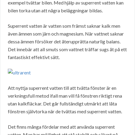
exempel tvättar bilen. Med hjälp av superrent vatten kan
bilen torka utan att några beläggningar bildas.
Superrent vatten är vatten som främst saknar kalk men
även ämnen som järn och magnesium. När vattnet saknar
dessa ämnen försöker det återupprätta naturlig balans.
Det innebär att all smuts som vattnet träffar sugs åt på ett
fantastiskt effektivt sätt.
Att nyttja superrent vatten till att tvätta fönster är en
verkningsfull metod ifall man vill få fönstren riktigt rena
utan kalkfläckar. Det går fullständigt utmärkt att låta
fönstren självtorka när de tvättas med superrent vatten.
Det finns många fördelar med att använda superrent
vatten. Man har möjlighet att stå stabilt och säkert på