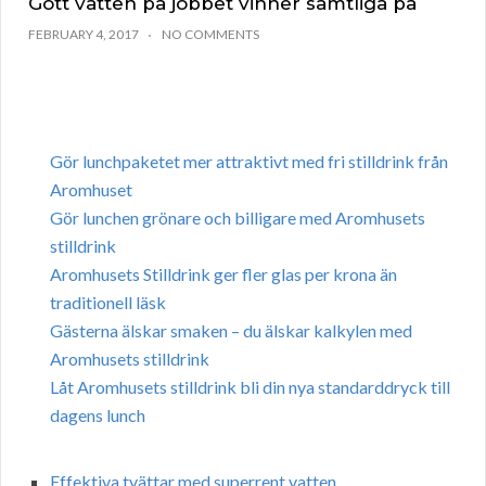
Gott vatten på jobbet vinner samtliga på
FEBRUARY 4, 2017
NO COMMENTS
Gör lunchpaketet mer attraktivt med fri stilldrink från
Aromhuset
Gör lunchen grönare och billigare med Aromhusets
stilldrink
Aromhusets Stilldrink ger fler glas per krona än
traditionell läsk
Gästerna älskar smaken – du älskar kalkylen med
Aromhusets stilldrink
Låt Aromhusets stilldrink bli din nya standarddryck till
dagens lunch
Effektiva tvättar med superrent vatten