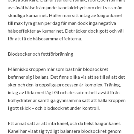
av såväl hälsofrämjande kanelaldehyd som det i viss mån
skadliga kumarinet. Håller man sitt intag av Saigonkanel
till max fyra gram per dag får man dock inga negativa
hälsoeffekter av kumarinet. Det räcker dock gott och väl
för att få de hälsosamma effekterna.
Blodsocker och fettförbränning
Människokroppen mår som bäst när blodsockret
befinner sig i balans. Det finns olika vis att se till så att det
sker och den kroppsliga processen är komplex. Träning,
intag av föda med lågt GI och dessutom helt avstå ifrån
kolhydrater är samtliga gynnsamma sätt att hålla kroppen
i gott skick – och blodsockret under kontroll.
Ett annat sätt är att inta kanel, och då helst Saigonkanel.
Kanel har visat sig tydligt balansera blodsockret genom