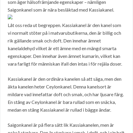
som äger hälsofrämjande egenskaper – nämligen
Saigonkanel som är nära besläktad med Kassiakanel.
Låt oss reda ut begreppen. Kassiakanel är den kanel som
vi normalt stöter på i matvarubutikerna, den är billig och
rik gällande smak och doft. Den innehar ämnet
kanelaldehyd vilket är ett ämne med en mängd smarta
egenskaper. Den innehar även ämnet kumarin, vilket kan
vara farligt för människan ifall den intas i för rejäla doser.
Kassiakanel är den ordinära kanelen så att säga, men den
äkta kanelen heter Ceylonkanel. Denna kanelsort är
mildare vad innefattar doft och smak, och har ljusare färg.
En stång av Ceylonkanel är bara rullad som en snäcka,
medan en stång Kassiakanel är rullad i bägge ändar.
Saigonkanel är på flera sätt lik Kassiakanelen, men är
också starkare. Den är starkare i smak, i doft, och i sin halt