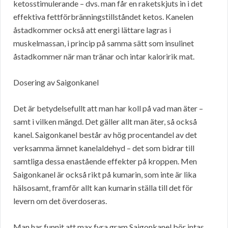
ketosstimulerande – dvs. man får en raketskjuts in i det
effektiva fettförbränningstillståndet ketos. Kanelen
åstadkommer också att energi lättare lagras i
muskelmassan, i princip på samma sätt som insulinet
åstadkommer när man tränar och intar kaloririk mat.
Dosering av Saigonkanel
Det är betydelsefullt att man har koll på vad man äter –
samt i vilken mängd. Det gäller allt man äter, så också
kanel. Saigonkanel består av hög procentandel av det
verksamma ämnet kanelaldehyd – det som bidrar till
samtliga dessa enastående effekter på kroppen. Men
Saigonkanel är också rikt på kumarin, som inte är lika
hälsosamt, framför allt kan kumarin ställa till det för
levern om det överdoseras.
Man har funnit att max fyra gram Saigonkanel bör intas