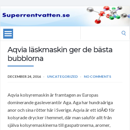
Search
for:
Aqvia läskmaskin ger de bästa
bubblorna
DECEMBER 24, 2016
UNCATEGORIZED
NO COMMENTS
Aqvia kolsyremaskin är framtagen av Europas
dominerande gasleverantör Aga. Aga har hundraåriga
anor och sina rötter här i Sverige. Aqvia är ett idÃ© för
kolsyrade drycker i hemmet, där man saluför allt från
själva kolsyremaskinerna till gaspatronerna, aromer,