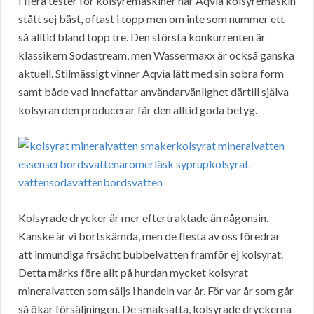
I flera tester för kolsyremaskiner har Aqvia kolsyremaskin
stått sej bäst, oftast i topp men om inte som nummer ett
så alltid bland topp tre. Den största konkurrenten är
klassikern Sodastream, men Wassermaxx är också ganska
aktuell. Stilmässigt vinner Aqvia lätt med sin sobra form
samt både vad innefattar användarvänlighet därtill själva
kolsyran den producerar får den alltid goda betyg.
Kolsyrade drycker är mer eftertraktade än någonsin.
Kanske är vi bortskämda, men de flesta av oss föredrar
att inmundiga frsächt bubbelvatten framför ej kolsyrat.
Detta märks före allt på hurdan mycket kolsyrat
mineralvatten som säljs i handeln var år. För var år som går
så ökar försäljningen. De smaksatta, kolsyrade dryckerna