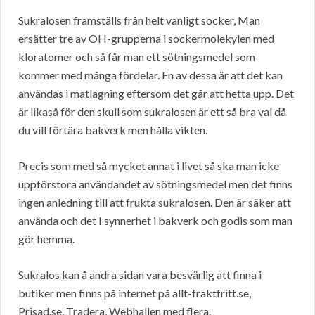
Sukralosen framställs från helt vanligt socker, Man
ersätter tre av OH-grupperna i sockermolekylen med
kloratomer och så får man ett sötningsmedel som
kommer med många fördelar. En av dessa är att det kan
användas i matlagning eftersom det går att hetta upp. Det
är likaså för den skull som sukralosen är ett så bra val då
du vill förtära bakverk men hålla vikten.
Precis som med så mycket annat i livet så ska man icke
uppförstora användandet av sötningsmedel men det finns
ingen anledning till att frukta sukralosen. Den är säker att
använda och det I synnerhet i bakverk och godis som man
gör hemma.
Sukralos kan å andra sidan vara besvärlig att finna i
butiker men finns på internet på allt-fraktfritt.se,
Prisad.se, Tradera, Webhallen med flera.