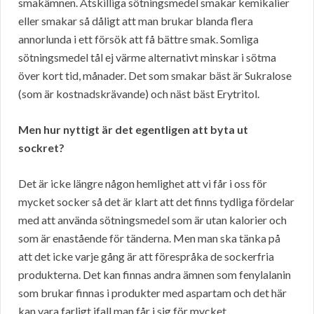
smakämnen. Åtskilliga sötningsmedel smakar kemikalier
eller smakar så dåligt att man brukar blanda flera
annorlunda i ett försök att få bättre smak. Somliga
sötningsmedel tål ej värme alternativt minskar i sötma
över kort tid, månader. Det som smakar bäst är Sukralose
(som är kostnadskrävande) och näst bäst Erytritol.
Men hur nyttigt är det egentligen att byta ut
sockret?
Det är icke längre någon hemlighet att vi får i oss för
mycket socker så det är klart att det finns tydliga fördelar
med att använda sötningsmedel som är utan kalorier och
som är enastående för tänderna. Men man ska tänka på
att det icke varje gång är att förespråka de sockerfria
produkterna. Det kan finnas andra ämnen som fenylalanin
som brukar finnas i produkter med aspartam och det här
kan vara farligt ifall man får i sig för mycket.