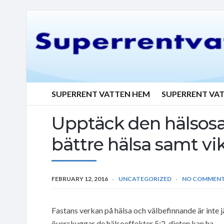
SUPERRENT VATTEN HEM
SUPERRENT VA
Upptäck den hälsosa
bättre hälsa samt v
FEBRUARY 12, 2016
UNCATEGORIZED
NO COMMEN
Fastans verkan på hälsa och välbefinnande är inte j
överskuggar de hälsoeffekter 5:2-dieten kan ha.