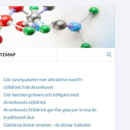
Search
ITEMAP
for:
Gör lunchpaketet mer attraktivt med fri
stilldrink från Aromhuset
Gör lunchen grönare och billigare med
Aromhusets stilldrink
Aromhusets Stilldrink ger fler glas per krona än
traditionell läsk
Gästerna älskar smaken – du älskar kalkylen