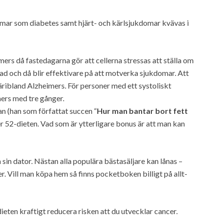
domar som diabetes samt hjärt- och kärlsjukdomar kvävas i
ers då fastedagarna gör att cellerna stressas att ställa om
nad och då blir effektivare på att motverka sjukdomar. Att
däribland Alzheimers. För personer med ett systoliskt
ers med tre gånger.
n (han som författat succen “
Hur man bantar bort fett
r 52-dieten. Vad som är ytterligare bonus är att man kan
a sin dator. Nästan alla populära bästasäljare kan lånas –
er. Vill man köpa hem så finns pocketboken billigt på allt-
eten kraftigt reducera risken att du utvecklar cancer.