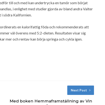
 medför till och med kan undertrycka en tumör som börjat
andlas, i enlighet med studier gjorda av bland andra Valter
 i södra Kalifornien.
 ordinerats en kalorifattig föda och rekommenderats att
tämmer väl överens med 5:2-dieten. Resultaten visar sig
kar mer och rentav kan börja springa och cykla igen.
Next Post
Med boken Hemmaframställning av Vin