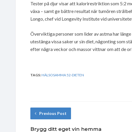
Tester på djur visar att kalorirestriktion som 5:2
växa – samt ge bättre resultat när tumören strålbeh
Longo, chef vid Longevity Institute vid universitetet
Överviktiga personer som lider av astma har länge
utestänga vissa saker ur sin diet, någonting som s
efter några veckor och massor vittnar om att de or
TAGS:
HÄLSOSAMMA 52-DIETEN
Previous Post
Brygg ditt eget vin hemma