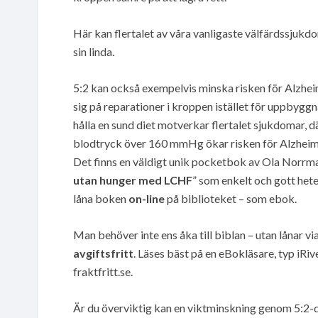
Här kan flertalet av våra vanligaste välfärdssjuk
sin linda.
5:2 kan också exempelvis minska risken för Alzheim
sig på reparationer i kroppen istället för uppbygg
hålla en sund diet motverkar flertalet sjukdomar, 
blodtryck över 160 mmHg ökar risken för Alzheim
Det finns en väldigt unik pocketbok av Ola Norrma
utan hunger med LCHF
” som enkelt och gott hete
låna boken
on-line
på biblioteket – som ebok.
Man behöver inte ens åka till biblan – utan lånar vi
avgiftsfritt
. Läses bäst på en eBokläsare, typ iRiv
fraktfritt.se.
Är du överviktig kan en viktminskning genom 5:2-di