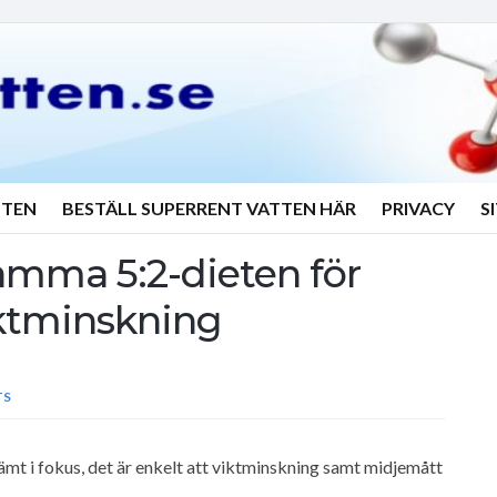
TTEN
BESTÄLL SUPERRENT VATTEN HÄR
PRIVACY
S
mma 5:2-dieten för
iktminskning
TS
ämt i fokus, det är enkelt att viktminskning samt midjemått