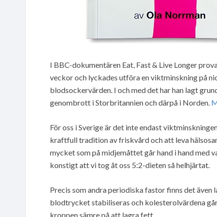
I BBC-dokumentären Eat, Fast & Live Longer provad
veckor och lyckades utföra en viktminskning på ni
blodsockervärden. I och med det har han lagt grund
genombrott i Storbritannien och därpå i Norden.
M
För oss i Sverige är det inte endast viktminskningen
kraftfull tradition av friskvård och att leva hälsos
mycket som på midjemåttet går hand i hand med vad 
konstigt att vi tog åt oss 5:2-dieten så helhjärtat.
Precis som andra periodiska fastor finns det även 
blodtrycket stabiliseras och kolesterolvärdena går 
kroppen sämre på att lagra fett.