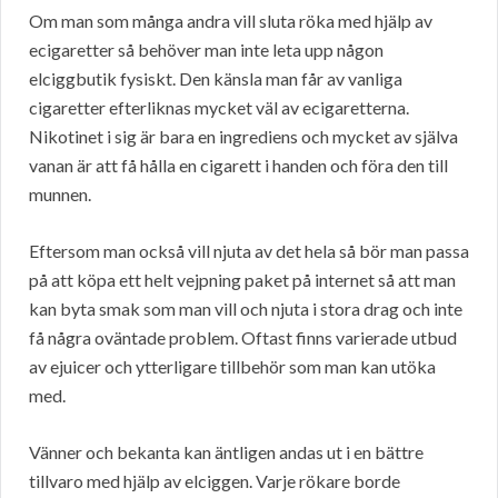
Om man som många andra vill sluta röka med hjälp av
ecigaretter så behöver man inte leta upp någon
elciggbutik fysiskt. Den känsla man får av vanliga
cigaretter efterliknas mycket väl av ecigaretterna.
Nikotinet i sig är bara en ingrediens och mycket av själva
vanan är att få hålla en cigarett i handen och föra den till
munnen.
Eftersom man också vill njuta av det hela så bör man passa
på att köpa ett helt vejpning paket på internet så att man
kan byta smak som man vill och njuta i stora drag och inte
få några oväntade problem. Oftast finns varierade utbud
av ejuicer och ytterligare tillbehör som man kan utöka
med.
Vänner och bekanta kan äntligen andas ut i en bättre
tillvaro med hjälp av elciggen. Varje rökare borde