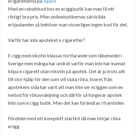
ecigaretterna på.
ejuice
Med en rabattkod hos en eciggbutik kan man få ett
riktigt bra pris. Men onlinebutikernas särskilda
erbjudanden så behöver man visserligen ingen kod för det.
Varför har inte apoteket e cigaretter?
E cigg med nikotin klassas fortfarande som läkemedel i
Sverige men många har undrat varför man inte har kunnat
köpa e cigarett utan nikotin på apotek. Det är ju trots allt
till stor hjälp för den som vill sluta röka. Svaret från
apotekens sida har varit att man inte ser eciggen som en
metod för rökavvänjning och därför så fungerar apotek
inte som e cigg butik. Men det kan förändras i framtiden.
Fördelen med ett komplett startkit då man börjar röka
ecigg