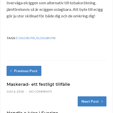
överväga elciggen som alternativ till tobaksrökning,
jämförelsevis så är eciggen oslagbara. Att byte till ecigg
gör ju stor skillnad för både dig och de omkring dig!
TAGS:
E CIGG BUTIK
,
ELCIGGBUTIK
Previous Post
Maskerad- ett festligt tillfälle
JULY 6, 2018
NO COMMENTS
Next Post