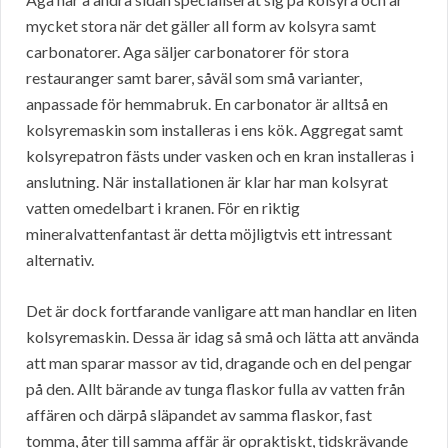
mycket stora när det gäller all form av kolsyra samt
carbonatorer. Aga säljer carbonatorer för stora
restauranger samt barer, såväl som små varianter,
anpassade för hemmabruk. En carbonator är alltså en
kolsyremaskin som installeras i ens kök. Aggregat samt
kolsyrepatron fästs under vasken och en kran installeras i
anslutning. När installationen är klar har man kolsyrat
vatten omedelbart i kranen. För en riktig
mineralvattenfantast är detta möjligtvis ett intressant
alternativ.
Det är dock fortfarande vanligare att man handlar en liten
kolsyremaskin. Dessa är idag så små och lätta att använda
att man sparar massor av tid, dragande och en del pengar
på den. Allt bärande av tunga flaskor fulla av vatten från
affären och därpå släpandet av samma flaskor, fast
tomma, åter till samma affär är opraktiskt, tidskrävande