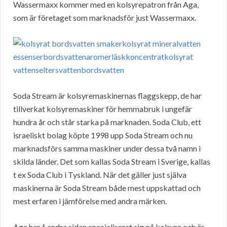
Wassermaxx kommer med en kolsyrepatron från Aga,
som är företaget som marknadsför just Wassermaxx.
Soda Stream är kolsyremaskinernas flaggskepp, de har
tillverkat kolsyremaskiner för hemmabruk i ungefär
hundra år och står starka på marknaden. Soda Club, ett
israeliskt bolag köpte 1998 upp Soda Stream och nu
marknadsförs samma maskiner under dessa två namn i
skilda länder. Det som kallas Soda Stream i Sverige, kallas
t ex Soda Club i Tyskland. När det gäller just själva
maskinerna är Soda Stream både mest uppskattad och
mest erfaren i jämförelse med andra märken.
Aga har å andra sidan specialiserat sig på kolsyra och är