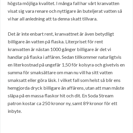
högsta möjliga kvalitet. I många fall har vårt kranvatten
visat sig vara renare och nyttigare än buteljerat vatten så
vi har all anledning att ta denna skatt tillvara.
Det är inte enbart rent, kranvattnet är även betydligt
billigare än vatten på flaska. Literpriset för rent
kranvatten är nästan 1000 gånger billigare är det vi
handlar på flaska i affären. Sedan tillkommer naturligtvis
en literkostnad på ungefär 1,50 för kolsyra och givetvis en
summa för smaksättare om man nu vill ha sitt vatten
smaksatt eller göra läsk. I vilket fall som helst så blir ens
hemgjorda dryck billigare än affärens, utan att man måste
släpa på en massa flaskor hit och dit. En Soda Stream
patron kostar ca 250 kronor ny, samt 89 kronor för ett
inbyte.