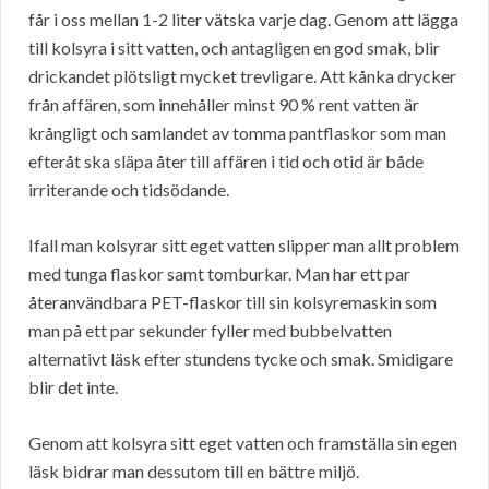
får i oss mellan 1-2 liter vätska varje dag. Genom att lägga
till kolsyra i sitt vatten, och antagligen en god smak, blir
drickandet plötsligt mycket trevligare. Att kånka drycker
från affären, som innehåller minst 90 % rent vatten är
krångligt och samlandet av tomma pantflaskor som man
efteråt ska släpa åter till affären i tid och otid är både
irriterande och tidsödande.
Ifall man kolsyrar sitt eget vatten slipper man allt problem
med tunga flaskor samt tomburkar. Man har ett par
återanvändbara PET-flaskor till sin kolsyremaskin som
man på ett par sekunder fyller med bubbelvatten
alternativt läsk efter stundens tycke och smak. Smidigare
blir det inte.
Genom att kolsyra sitt eget vatten och framställa sin egen
läsk bidrar man dessutom till en bättre miljö.