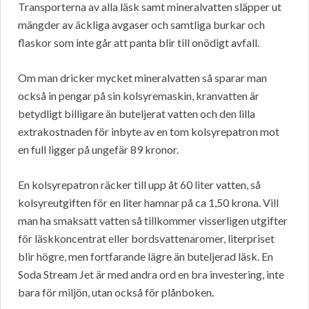
Transporterna av alla läsk samt mineralvatten släpper ut
mängder av äckliga avgaser och samtliga burkar och
flaskor som inte går att panta blir till onödigt avfall.
Om man dricker mycket mineralvatten så sparar man
också in pengar på sin kolsyremaskin, kranvatten är
betydligt billigare än buteljerat vatten och den lilla
extrakostnaden för inbyte av en tom kolsyrepatron mot
en full ligger på ungefär 89 kronor.
En kolsyrepatron räcker till upp åt 60 liter vatten, så
kolsyreutgiften för en liter hamnar på ca 1,50 krona. Vill
man ha smaksatt vatten så tillkommer visserligen utgifter
för läskkoncentrat eller bordsvattenaromer, literpriset
blir högre, men fortfarande lägre än buteljerad läsk. En
Soda Stream Jet är med andra ord en bra investering, inte
bara för miljön, utan också för plånboken.