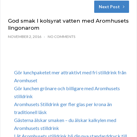
Next Post
God smak I kolsyrat vatten med Aromhusets
lingonarom
NOVEMBER 2, 2016
NO COMMENTS
Gör lunchpaketet mer attraktivt med fri stilldrink från
Aromhuset
Gör lunchen grönare och billigare med Aromhusets
stilldrink
Aromhusets Stilldrink ger fler glas per krona än
traditionell läsk
Gästerna älskar smaken – du älskar kalkylen med
Aromhusets stilldrink
Låt Aromhusets stilldrink bli din nya standarddryck till