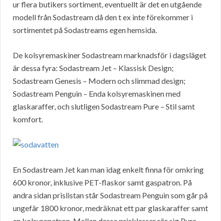
ur flera butikers sortiment, eventuellt är det en utgående
modell från Sodastream då den t ex inte förekommer i
sortimentet på Sodastreams egen hemsida.
De kolsyremaskiner Sodastream marknadsför i dagsläget
är dessa fyra: Sodastream Jet – Klassisk Design;
Sodastream Genesis – Modern och slimmad design;
Sodastream Penguin – Enda kolsyremaskinen med
glaskaraffer, och slutligen Sodastream Pure – Stil samt
komfort.
En Sodastream Jet kan man idag enkelt finna för omkring
600 kronor, inklusive PET-flaskor samt gaspatron. På
andra sidan prislistan står Sodastream Penguin som går på
ungefär 1800 kronor, medräknat ett par glaskaraffer samt
en kolsyrepatron. Mellan dessa prisklasser rör sig Pure-