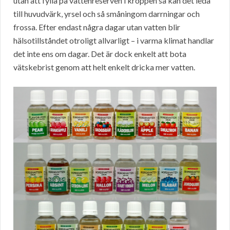
utan att fylla på vattenreserven i kroppen så kan det leda
till huvudvärk, yrsel och så småningom darrningar och
frossa. Efter endast några dagar utan vatten blir
hälsotillståndet otroligt allvarligt – i varma klimat handlar
det inte ens om dagar. Det är dock enkelt att bota
vätskebrist genom att helt enkelt dricka mer vatten.