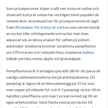
Som privatpersoner köper vi allt mer kolsyrat vatten och
smaksatt kolsyrat vatten har verkligen blivit populärt de
senaste åren. Aromhuset har för privatpersonsbruk tagit
fram 20
smaker för kolsyrat vatten
som varken består
av socker eller sötningsmedel och nu har man även
anpassat sex av dessa smaker för vatten på jobbet-
automater. Smakerna kommer i praktiska pumpflaskor
om 270 ml arom och i utbudet finns smakerna:
hallon
,
blåbär, persika, melon, äpple och granatäpple.
Pumpflaskorna är framtagna speciellt därför att passa de
vanliga vattenautomaterna ute på arbetsplatserna. Ett
pumptag är lagom åt en liten plastmugg på 15 ml, som
man sveper på stående fot; och 4-5 pumptag räcker till en
halvliters plastflaska som man t ex kan ta med sig till sin
egen arbetsstation. Varje flaska med arom räcker till