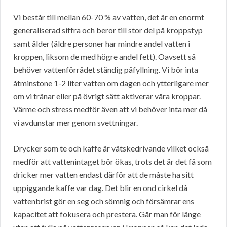
Vi består till mellan 60-70 % av vatten, det är en enormt
generaliserad siffra och beror till stor del på kroppstyp
samt ålder (äldre personer har mindre andel vatten i
kroppen, liksom de med högre andel fett). Oavsett så
behöver vattenförrådet ständig påfyllning. Vi bör inta
åtminstone 1-2 liter vatten om dagen och ytterligare mer
om vi tränar eller på övrigt sätt aktiverar våra kroppar.
Värme och stress medför även att vi behöver inta mer då
vi avdunstar mer genom svettningar.
Drycker som te och kaffe är vätskedrivande vilket också
medför att vattenintaget bör ökas, trots det är det få som
dricker mer vatten endast därför att de måste ha sitt
uppiggande kaffe var dag. Det blir en ond cirkel då
vattenbrist gör en seg och sömnig och försämrar ens
kapacitet att fokusera och prestera. Går man för länge