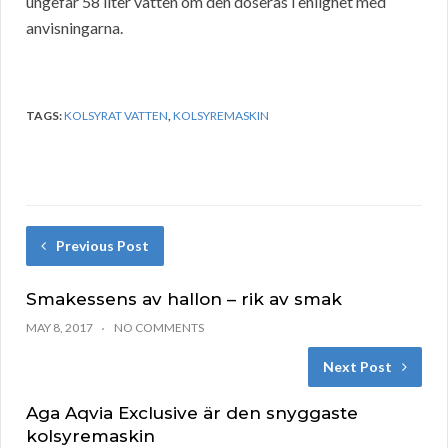
ungefär 58 liter vatten om den doseras i enlighet med
anvisningarna.
TAGS:
KOLSYRAT VATTEN
,
KOLSYREMASKIN
Previous Post
Smakessens av hallon – rik av smak
MAY 8, 2017
NO COMMENTS
Next Post
Aga Aqvia Exclusive är den snyggaste
kolsyremaskin