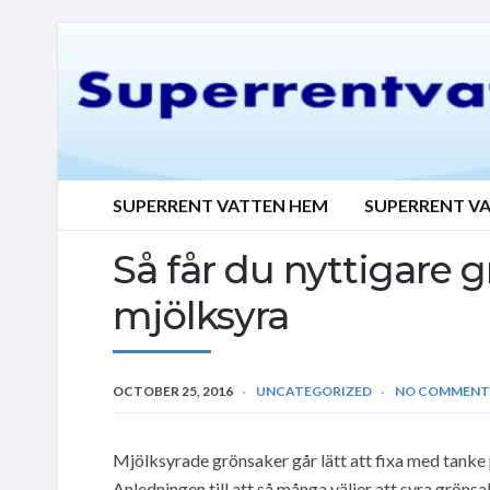
SUPERRENT VATTEN HEM
SUPERRENT V
Så får du nyttigare 
mjölksyra
OCTOBER 25, 2016
UNCATEGORIZED
NO COMMENT
Mjölksyrade grönsaker går lätt att fixa med tanke 
Anledningen till att så många väljer att syra gröns