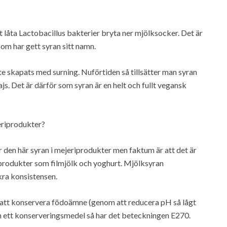
låta Lactobacillus bakterier bryta ner mjölksocker. Det är
som har gett syran sitt namn.
e skapats med surning. Nuförtiden så tillsätter man syran
js. Det är därför som syran är en helt och fullt vegansk
jeriprodukter?
er den här syran i mejeriprodukter men faktum är att det är
 produkter som filmjölk och yoghurt. Mjölksyran
kra konsistensen.
t att konservera födoämne (genom att reducera pH så lågt
om ett konserveringsmedel så har det beteckningen E270.