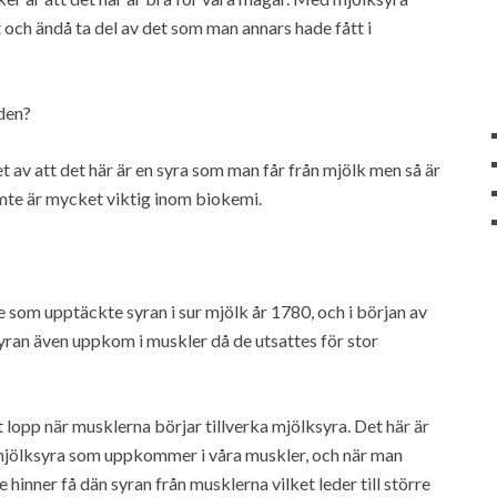
 och ändå ta del av det som man annars hade fått i
 den?
 av att det här är en syra som man får från mjölk men så är
ämte är mycket viktig inom biokemi.
som upptäckte syran i sur mjölk år 1780, och i början av
yran även uppkom i muskler då de utsattes för stor
t lopp när musklerna börjar tillverka mjölksyra. Det här är
 L-mjölksyra som uppkommer i våra muskler, och när man
e hinner få dän syran från musklerna vilket leder till större