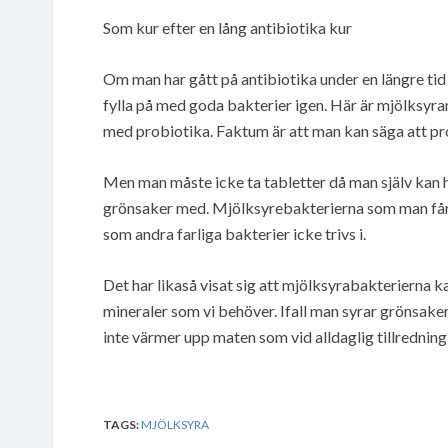
Som kur efter en lång antibiotika kur
Om man har gått på antibiotika under en längre ti
fylla på med goda bakterier igen. Här är mjölksyran
med probiotika. Faktum är att man kan säga att p
Men man måste icke ta tabletter då man själv kan 
grönsaker med. Mjölksyrebakterierna som man får i 
som andra farliga bakterier icke trivs i.
Det har likaså visat sig att mjölksyrabakterierna k
mineraler som vi behöver. Ifall man syrar grönsake
inte värmer upp maten som vid alldaglig tillredning
TAGS:
MJÖLKSYRA