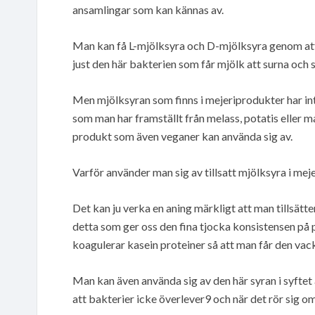
ansamlingar som kan kännas av.
Man kan få L-mjölksyra och D-mjölksyra genom att 
just den här bakterien som får mjölk att surna och 
Men mjölksyran som finns i mejeriprodukter har int
som man har framställt från melass, potatis eller ma
produkt som även veganer kan använda sig av.
Varför använder man sig av tillsatt mjölksyra i me
Det kan ju verka en aning märkligt att man tillsätt
detta som ger oss den fina tjocka konsistensen på
koagulerar kasein proteiner så att man får den vac
Man kan även använda sig av den här syran i syfte
att bakterier icke överlever9 och när det rör sig 