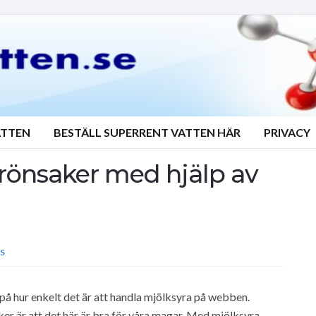
ATTEN
BESTÄLL SUPERRENT VATTEN HÄR
PRIVACY
grönsaker med hjälp av
S
på hur enkelt det är att handla mjölksyra på webben.
aker är att det här är bra för våra magar. Med mjölksyra