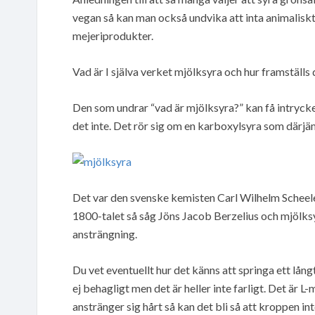
vegan så kan man också undvika att inta animaliskt
mejeriprodukter.
Vad är I själva verket mjölksyra och hur framställs
Den som undrar “vad är mjölksyra?” kan få intrycket
det inte. Det rör sig om en karboxylsyra som därj
Det var den svenske kemisten Carl Wilhelm Scheele 
1800-talet så såg Jöns Jacob Berzelius och mjölks
ansträngning.
Du vet eventuellt hur det känns att springa ett lång
ej behagligt men det är heller inte farligt. Det är
anstränger sig hårt så kan det bli så att kroppen int