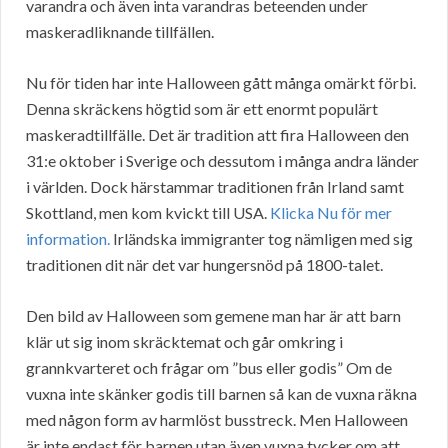
varandra och även inta varandras beteenden under
maskeradliknande tillfällen.
Nu för tiden har inte Halloween gått många omärkt förbi.
Denna skräckens högtid som är ett enormt populärt
maskeradtillfälle. Det är tradition att fira Halloween den
31:e oktober i Sverige och dessutom i många andra länder
i världen. Dock härstammar traditionen från Irland samt
Skottland, men kom kvickt till USA.
Klicka Nu för mer
information.
Irländska immigranter tog nämligen med sig
traditionen dit när det var hungersnöd på 1800-talet.
Den bild av Halloween som gemene man har är att barn
klär ut sig inom skräcktemat och går omkring i
grannkvarteret och frågar om ”bus eller godis” Om de
vuxna inte skänker godis till barnen så kan de vuxna räkna
med någon form av harmlöst busstreck. Men Halloween
är inte endast för barnen utan även vuxna tycker om att