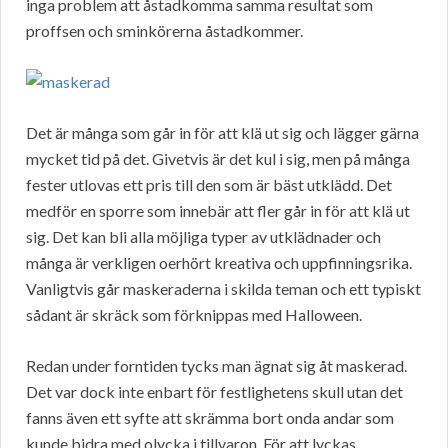
inga problem att åstadkomma samma resultat som
proffsen och sminkörerna åstadkommer.
Det är många som går in för att klä ut sig och lägger gärna
mycket tid på det. Givetvis är det kul i sig, men på många
fester utlovas ett pris till den som är bäst utklädd. Det
medför en sporre som innebär att fler går in för att klä ut
sig. Det kan bli alla möjliga typer av utklädnader och
många är verkligen oerhört kreativa och uppfinningsrika.
Vanligtvis går maskeraderna i skilda teman och ett typiskt
sådant är skräck som förknippas med Halloween.
Redan under forntiden tycks man ägnat sig åt maskerad.
Det var dock inte enbart för festlighetens skull utan det
fanns även ett syfte att skrämma bort onda andar som
kunde bidra med olycka i tillvaron. För att lyckas