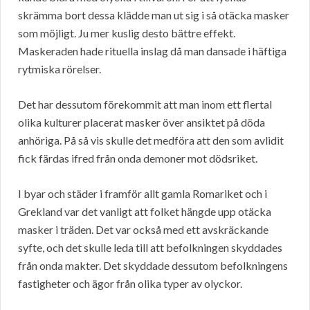
skrämma bort dessa klädde man ut sig i så otäcka masker
som möjligt. Ju mer kuslig desto bättre effekt.
Maskeraden hade rituella inslag då man dansade i häftiga
rytmiska rörelser.
Det har dessutom förekommit att man inom ett flertal
olika kulturer placerat masker över ansiktet på döda
anhöriga. På så vis skulle det medföra att den som avlidit
fick färdas ifred från onda demoner mot dödsriket.
I byar och städer i framför allt gamla Romariket och i
Grekland var det vanligt att folket hängde upp otäcka
masker i träden. Det var också med ett avskräckande
syfte, och det skulle leda till att befolkningen skyddades
från onda makter. Det skyddade dessutom befolkningens
fastigheter och ägor från olika typer av olyckor.