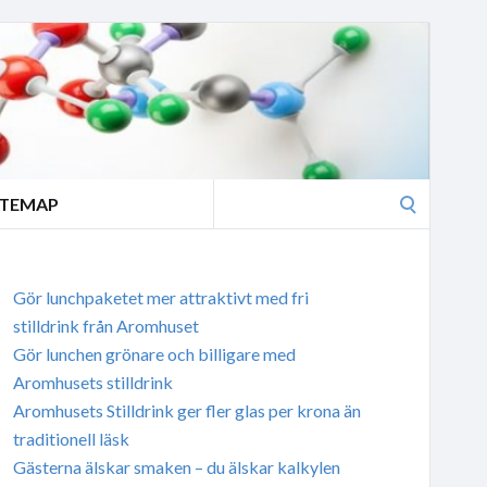
Search
ITEMAP
for:
Gör lunchpaketet mer attraktivt med fri
stilldrink från Aromhuset
Gör lunchen grönare och billigare med
Aromhusets stilldrink
Aromhusets Stilldrink ger fler glas per krona än
traditionell läsk
Gästerna älskar smaken – du älskar kalkylen