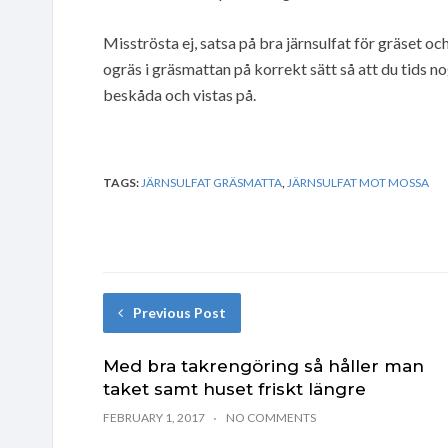
Misströsta ej, satsa på bra järnsulfat för gräset o
ogräs i gräsmattan på korrekt sätt så att du tids n
beskåda och vistas på.
TAGS:
JÄRNSULFAT GRÄSMATTA
,
JÄRNSULFAT MOT MOSSA
Previous Post
Med bra takrengöring så håller man
taket samt huset friskt längre
FEBRUARY 1, 2017
NO COMMENTS