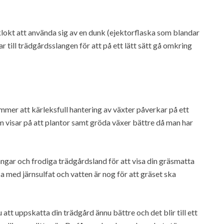
lokt att använda sig av en dunk (ejektorflaska som blandar
till trädgårdsslangen för att på ett lätt sätt gå omkring
ämmer att kärleksfull hantering av växter påverkar på ett
om visar på att plantor samt gröda växer bättre då man har
gar och frodiga trädgårdsland för att visa din gräsmatta
sa med järnsulfat och vatten är nog för att gräset ska
tt uppskatta din trädgård ännu bättre och det blir till ett