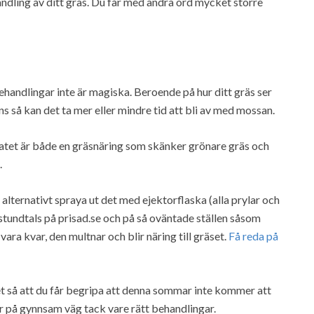
handling av ditt gräs. Du får med andra ord mycket större
handlingar inte är magiska. Beroende på hur ditt gräs ser
s så kan det ta mer eller mindre tid att bli av med mossan.
lfatet är både en gräsnäring som skänker grönare gräs och
.
 alternativt spraya ut det med ejektorflaska (alla prylar och
e, stundtals på prisad.se och på så oväntade ställen såsom
ra kvar, den multnar och blir näring till gräset.
Få reda på
så att du får begripa att denna sommar inte kommer att
på gynnsam väg tack vare rätt behandlingar.