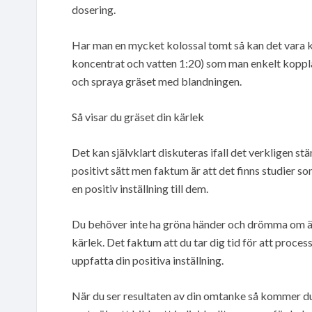
dosering.
Har man en mycket kolossal tomt så kan det vara k
koncentrat och vatten 1:20) som man enkelt kopplar 
och spraya gräset med blandningen.
Så visar du gräset din kärlek
Det kan självklart diskuteras ifall det verkligen st
positivt sätt men faktum är att det finns studier s
en positiv inställning till dem.
Du behöver inte ha gröna händer och drömma om än
kärlek. Det faktum att du tar dig tid för att proces
uppfatta din positiva inställning.
När du ser resultaten av din omtanke så kommer du a