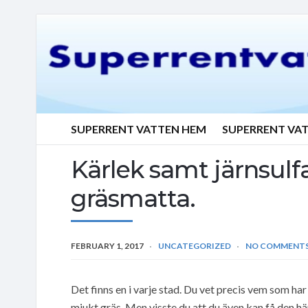
SUPERRENT VATTEN HEM
SUPERRENT VA
Kärlek samt järnsulfat
gräsmatta.
FEBRUARY 1, 2017
UNCATEGORIZED
NO COMMENT
Det finns en i varje stad. Du vet precis vem som ha
mjukt gräs. Men visste du att du även kan få den h