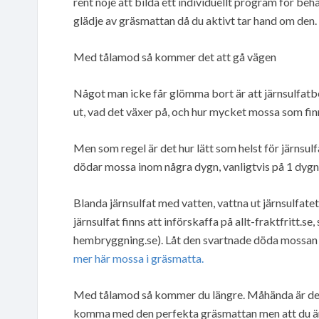
rent nöje att bilda ett individuellt program för be
glädje av gräsmattan då du aktivt tar hand om den.
Med tålamod så kommer det att gå vägen
Något man icke får glömma bort är att järnsulfatbe
ut, vad det växer på, och hur mycket mossa som finn
Men som regel är det hur lätt som helst för järnsu
dödar mossa inom några dygn, vanligtvis på 1 dygn
Blanda järnsulfat med vatten, vattna ut järnsulfatet
järnsulfat finns att införskaffa på allt-fraktfritt.s
hembryggning.se). Låt den svartnade döda mossan va
mer här mossa i gräsmatta.
Med tålamod så kommer du längre. Måhända är det 
komma med den perfekta gräsmattan men att du är 