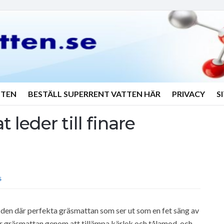
TTEN
BESTÄLL SUPERRENT VATTEN HÄR
PRIVACY
S
 leder till finare
S
r den där perfekta gräsmattan som ser ut som en fet säng av
är gräsmattan genom att tillämpa kärlek och tålamod, och