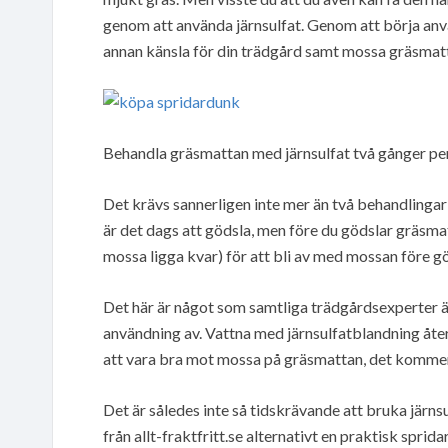
genom att använda järnsulfat. Genom att börja anv
annan känsla för din trädgård samt mossa gräsmat
Behandla gräsmattan med järnsulfat två gånger per
Det krävs sannerligen inte mer än två behandlingar p
är det dags att gödsla, men före du gödslar gräsma
mossa ligga kvar) för att bli av med mossan före g
Det här är något som samtliga trädgårdsexperter 
användning av. Vattna med järnsulfatblandning åte
att vara bra mot mossa på gräsmattan, det komm
Det är således inte så tidskrävande att bruka järn
från allt-fraktfritt.se alternativt en praktisk sprida