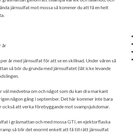
ända järnsulfat mot mossa så kommer du att få en helt
ta.
 år
er år med järnsulfat för att se en skillnad. Under våren så
ttan så bör du grunda med järnsulfatet (låt icke levande
ödslingen.
är väl medvetna om och något som du kan dra markant
rigen någon gång i september. Det här kommer inte bara
er också att verka förebyggande mot svampsjukdomar.
sulfat i gräsmattan och med mossa GTI, en ejektorflaska
rramp så blir det enormt enkelt att få till rätt järnsulfat