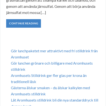
gräsmattan genom att tillämpa kärlek och tålamod, och
genom att använda järnsulfat. Genom att börja använda
järnsulfat mot mossa […]
CONTINUE READING
Gör lunchpaketet mer attraktivt med fri stilldrink från
Aromhuset
Gör lunchen grönare och billigare med Aromhusets
stilldrink
Aromhusets Stilldrink ger fler glas per krona än
traditionell läsk
Gästerna älskar smaken – du älskar kalkylen med
Aromhusets stilldrink
Låt Aromhusets stilldrink bli din nya standarddryck till