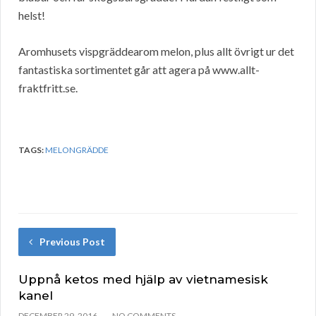
helst!
Aromhusets vispgräddearom melon, plus allt övrigt ur det
fantastiska sortimentet går att agera på www.allt-
fraktfritt.se.
TAGS:
MELONGRÄDDE
Previous Post
Uppnå ketos med hjälp av vietnamesisk
kanel
DECEMBER 29, 2016
NO COMMENTS