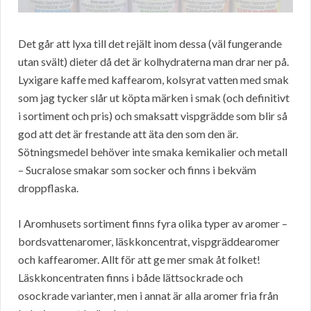
Det går att lyxa till det rejält inom dessa (väl fungerande
utan svält) dieter då det är kolhydraterna man drar ner på.
Lyxigare kaffe med kaffearom, kolsyrat vatten med smak
som jag tycker slår ut köpta märken i smak (och definitivt
i sortiment och pris) och smaksatt vispgrädde som blir så
god att det är frestande att äta den som den är.
Sötningsmedel behöver inte smaka kemikalier och metall
– Sucralose smakar som socker och finns i bekväm
droppflaska.
I Aromhusets sortiment finns fyra olika typer av aromer –
bordsvattenaromer, läskkoncentrat, vispgräddearomer
och kaffearomer. Allt för att ge mer smak åt folket!
Läskkoncentraten finns i både lättsockrade och
osockrade varianter, men i annat är alla aromer fria från