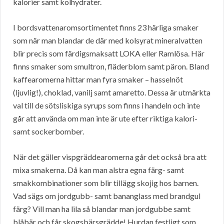
kalorier samt kolhydrater.
I bordsvattenaromsortimentet finns 23 härliga smaker
som när man blandar de där med kolsyrat mineralvatten
blir precis som färdigsmaksatt LOKA eller Ramlösa. Här
finns smaker som smultron, fläderblom samt päron. Bland
kaffearomerna hittar man fyra smaker – hasselnöt
(ljuvlig!), choklad, vanilj samt amaretto. Dessa är utmärkta
val till de sötsliskiga syrups som finns i handeln och inte
går att använda om man inte är ute efter riktiga kalori-
samt sockerbomber.
När det gäller vispgräddearomerna går det också bra att
mixa smakerna. Då kan man alstra egna färg- samt
smakkombinationer som blir tillägg skojig hos barnen.
Vad sägs om jordgubb- samt bananglass med brandgul
färg? Vill man ha lila så blandar man jordgubbe samt
blåbär och får skogsbärsgrädde! Hurdan festligt som