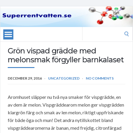
Search
for:
Grön vispad grädde med
melonsmak förgyller barnkalaset
DECEMBER 29, 2016
UNCATEGORIZED
NO COMMENTS
Aromhuset släpper nu två nya smaker för vispgrädde, en
av dem är melon. Vispgräddearom melon ger vispgrädden
klargrön färg och smak av len melon, riktigt uppfriskande
för både öga och mun! Det andra nytillskottet bland
vispgräddearomerna är banan, med frejdig, citronfärgad