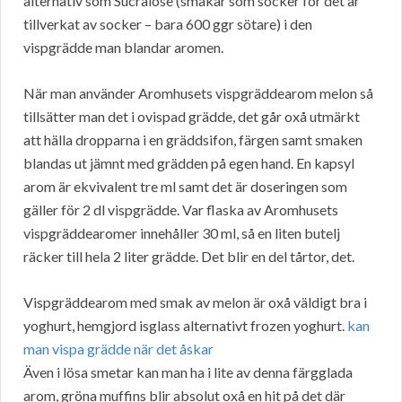
alternativ som Sucralose (smakar som socker för det är
tillverkat av socker – bara 600 ggr sötare) i den
vispgrädde man blandar aromen.
När man använder Aromhusets vispgräddearom melon så
tillsätter man det i ovispad grädde, det går oxå utmärkt
att hälla dropparna i en gräddsifon, färgen samt smaken
blandas ut jämnt med grädden på egen hand. En kapsyl
arom är ekvivalent tre ml samt det är doseringen som
gäller för 2 dl vispgrädde. Var flaska av Aromhusets
vispgräddearomer innehåller 30 ml, så en liten butelj
räcker till hela 2 liter grädde. Det blir en del tårtor, det.
Vispgräddearom med smak av melon är oxå väldigt bra i
yoghurt, hemgjord isglass alternativt frozen yoghurt.
kan
man vispa grädde när det åskar
Även i lösa smetar kan man ha i lite av denna färgglada
arom, gröna muffins blir absolut oxå en hit på det där