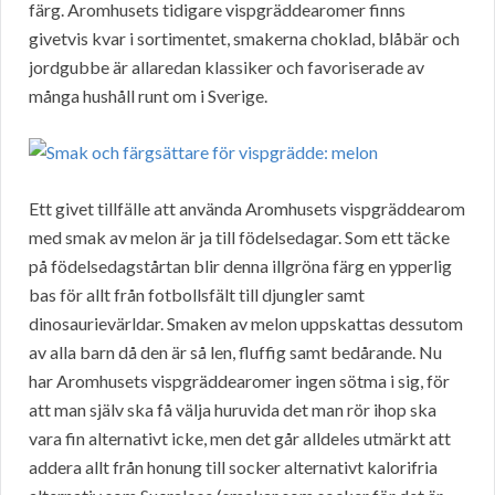
färg. Aromhusets tidigare vispgräddearomer finns
givetvis kvar i sortimentet, smakerna choklad, blåbär och
jordgubbe är allaredan klassiker och favoriserade av
många hushåll runt om i Sverige.
Ett givet tillfälle att använda Aromhusets vispgräddearom
med smak av melon är ja till födelsedagar. Som ett täcke
på födelsedagstårtan blir denna illgröna färg en ypperlig
bas för allt från fotbollsfält till djungler samt
dinosaurievärldar. Smaken av melon uppskattas dessutom
av alla barn då den är så len, fluffig samt bedårande. Nu
har Aromhusets vispgräddearomer ingen sötma i sig, för
att man själv ska få välja huruvida det man rör ihop ska
vara fin alternativt icke, men det går alldeles utmärkt att
addera allt från honung till socker alternativt kalorifria