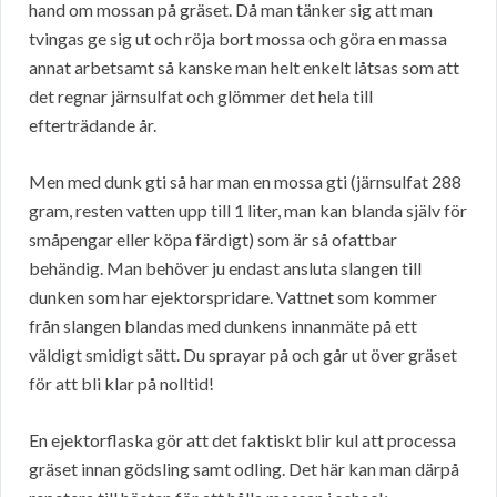
hand om mossan på gräset. Då man tänker sig att man
tvingas ge sig ut och röja bort mossa och göra en massa
annat arbetsamt så kanske man helt enkelt låtsas som att
det regnar järnsulfat och glömmer det hela till
efterträdande år.
Men med dunk gti så har man en mossa gti (järnsulfat 288
gram, resten vatten upp till 1 liter, man kan blanda själv för
småpengar eller köpa färdigt) som är så ofattbar
behändig. Man behöver ju endast ansluta slangen till
dunken som har ejektorspridare. Vattnet som kommer
från slangen blandas med dunkens innanmäte på ett
väldigt smidigt sätt. Du sprayar på och går ut över gräset
för att bli klar på nolltid!
En ejektorflaska gör att det faktiskt blir kul att processa
gräset innan gödsling samt odling. Det här kan man därpå