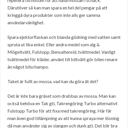
repetera till hösten för att hålla mossan i schack.
Därutöver så kan man spara en hel del pengar på att
kringgå dyra produkter som inte alls ger samma
användarvänlighet.
Spara ejektorflaskan och blanda gödning med vatten samt
spruta ut lika enkel. Eller andra medel som alg &
Mögeltvätt, Fulstopp, Bensaltensid, tvättmedel. Vanligt
tvättmedel för kläder, använt till biltvätt gör bilen renare
än något bilschampo.
Taket är fullt av mossa, vad kan du göra åt det?
Det är inte bara gräset som drabbas av mossa. Man kan
också behöva en Tak gti, Takrengöring Turbo alternativt
Fulstopp Turbo för att fixa med takrengöring. Här får
man även god tillämpning av att kunna spraya mer lösning
då man använder sig av slangen och dunk gti. Det blir bra