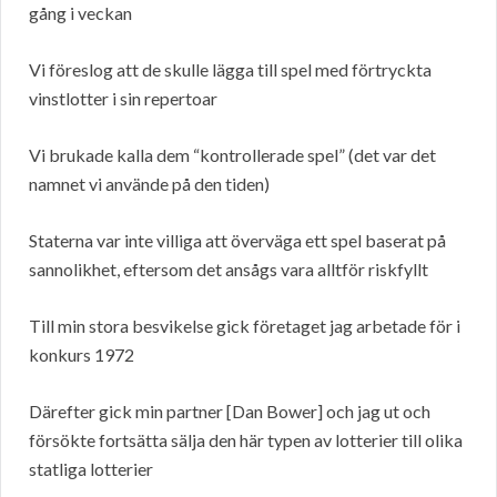
gång i veckan
Vi föreslog att de skulle lägga till spel med förtryckta
vinstlotter i sin repertoar
Vi brukade kalla dem “kontrollerade spel” (det var det
namnet vi använde på den tiden)
Staterna var inte villiga att överväga ett spel baserat på
sannolikhet, eftersom det ansågs vara alltför riskfyllt
Till min stora besvikelse gick företaget jag arbetade för i
konkurs 1972
Därefter gick min partner [Dan Bower] och jag ut och
försökte fortsätta sälja den här typen av lotterier till olika
statliga lotterier