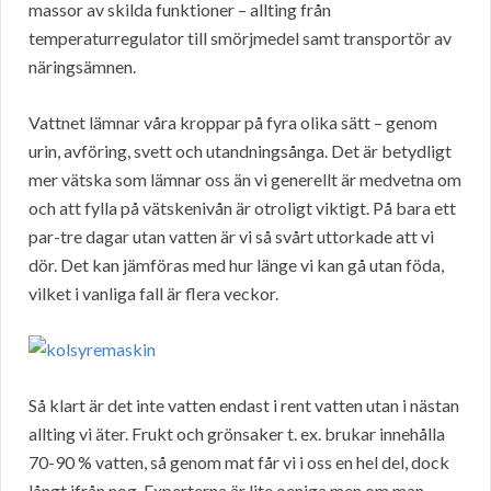
massor av skilda funktioner – allting från
temperaturregulator till smörjmedel samt transportör av
näringsämnen.
Vattnet lämnar våra kroppar på fyra olika sätt – genom
urin, avföring, svett och utandningsånga. Det är betydligt
mer vätska som lämnar oss än vi generellt är medvetna om
och att fylla på vätskenivån är otroligt viktigt. På bara ett
par-tre dagar utan vatten är vi så svårt uttorkade att vi
dör. Det kan jämföras med hur länge vi kan gå utan föda,
vilket i vanliga fall är flera veckor.
Så klart är det inte vatten endast i rent vatten utan i nästan
allting vi äter. Frukt och grönsaker t. ex. brukar innehålla
70-90 % vatten, så genom mat får vi i oss en hel del, dock
långt ifrån nog. Experterna är lite oeniga men om man