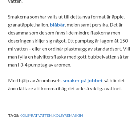
vatten.
Smakerna som har valts ut till detta nya format är äpple,
granatäpple, hallon,
blåbär
, melon samt persika. Det är
desamma som de som finns i de mindre flaskorna men
doseringen skiljer sig något. Ett pumptag är lagom åt 150
ml vatten – eller en ordinär plastmugg av standardsort. Vill
man fylla en halvlitersflaska med gott bubbelvatten så tar
man i 3-4 pumptag av aromen.
Med hjälp av Aromhusets
smaker på jobbet
så blir det
ännu lättare att komma ihåg det ack så viktiga vattnet.
TAGS:
KOLSYRAT VATTEN
,
KOLSYREMASKIN