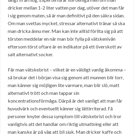
dricker mellan 1-2 liter vatten per dag, utöver det man får
i sig genom maten, så är man definitivt på den säkra sidan.
Om man svettas mycket, stressar alternativt tränar så ska
man dricka ännu mer. Man kan inte alltid förlita sig på att
törsten meddelar en när man bör fylla på vätskenivån
eftersom törst oftare är en indikator på ett överskott av
salt alternativt socker.
Får man vätskebrist – vilket är en väldigt vanlig åkomma –
så brukar det i början visa sig genom att munnen blir torr,
man känner sig möjligen lite varmare, man blir slö, matt
alternativt trött och man tappar sin
koncentrationsförmåga. Därpå är det vanligt att man får
huvudvärk och eventuellt känner sig lättirriterad. Få
personer knyter dessa symptom till vätskebrist och tror
vanligtvis att det handlar om riktig utmattning eller att
man kanske är på väg att bli sjuk. Man dricker kaffe och