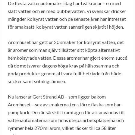
De flesta vattenautomater idag har två kranar – en med
slätt vatten och en med bubbelvatten. Vi svenskar dricker
mängder kolsyrat vatten och de senaste åren har intresset
för smaksatt, kolsyrat vatten sannerligen skjutit i höjden.
Aromhuset har gett ur 20 smaker för kolsyrat vatten, det
är aromer som man själv tillsätter sitt köpta alternativt
hemkolsyrade vatten. Dessa aromer har gjort enorm succé
då de motsvarar dagens höga krav på hälsosamma och
goda produkter genom att vara fullt befriade från både
socker samt sötningsämnen.
Nu lanserar Gert Strand AB – som ligger bakom
Aromhuset – sex av smakerna i en större flaska som har
pumpkork. Den är särskilt framtagen för att användas till
vattenautomaterna som finns ute på arbetsplatserna och
rymmer hela 270 ml arom, vilket räcker till ca 58 liter