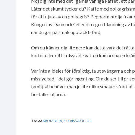
Nöj dig inte med det “gamla vanliga kaffet”, ett pa
Låter det skumt tycker du? Kaffe med polkagrissmak
för att njuta av en polkagris? Pepparmintolja fixar
Kungen av Danmark? eller din egen blandning av fl
när du går på smak upptäcktsfärd.
Om du känner dig lite nere kan detta vara det rätta a
kaffet eller ditt kolsyrade vatten kan ordna en kr
Var inte alldeles för försiktig, ta ut svängarna och
misslyckad – det gör ingenting. Om du ser till pri
familj så behöver man ju lite olika smaker så att a
beställer oljorna.
TAGS:
AROMOLJA
,
ETERISKA OLJOR