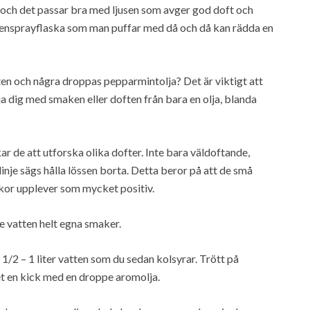
gt och det passar bra med ljusen som avger god doft och
ensprayflaska som man puffar med då och då kan rädda en
n och några droppas pepparmintolja? Det är viktigt att
a dig med smaken eller doften från bara en olja, blanda
 de att utforska olika dofter. Inte bara väldoftande,
e sägs hålla lössen borta. Detta beror på att de små
kor upplever som mycket positiv.
e vatten helt egna smaker.
1/2 – 1 liter vatten som du sedan kolsyrar. Trött på
t en kick med en droppe aromolja.