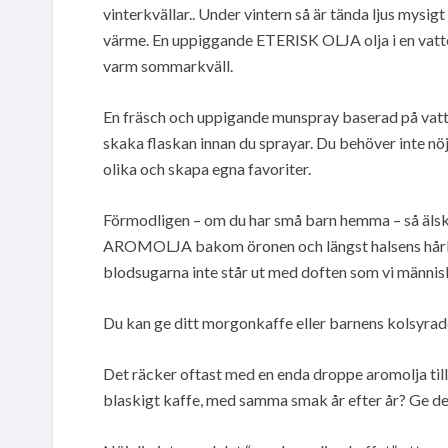
vinterkvällar.. Under vintern så är tända ljus mysi
värme. En uppiggande ETERISK OLJA olja i en vatt
varm sommarkväll.
En fräsch och uppigande munspray baserad på vatte
skaka flaskan innan du sprayar. Du behöver inte nöj
olika och skapa egna favoriter.
Förmodligen – om du har små barn hemma – så älskar
AROMOLJA bakom öronen och längst halsens hårlinj
blodsugarna inte står ut med doften som vi männis
Du kan ge ditt morgonkaffe eller barnens kolsyrad
Det räcker oftast med en enda droppe aromolja till 
blaskigt kaffe, med samma smak år efter år? Ge de