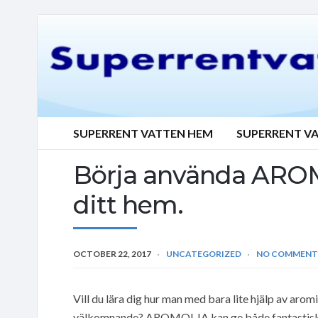
SUPERRENT VATTEN HEM
SUPERRENT V
Börja använda AROM
ditt hem.
OCTOBER 22, 2017
UNCATEGORIZED
NO COMMENT
Vill du lära dig hur man med bara lite hjälp av aro
välkomnande? AROMOLJA kan ge både fantastiska d