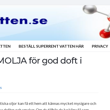
ATTEN
BESTÄLL SUPERRENT VATTEN HÄR
PRIVACY
OLJA för god doft i
S
mitiska oljor kan få ett hem att kännas mycket mysigare och
ofter och smaker. Om du tillhör de lyckliga få som