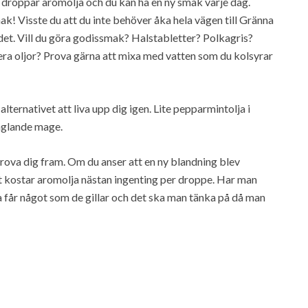
r droppar aromolja och du kan ha en ny smak varje dag.
! Visste du att du inte behöver åka hela vägen till Gränna
 det. Vill du göra godissmak? Halstabletter? Polkagris?
era oljor? Prova gärna att mixa med vatten som du kolsyrar
lternativet att liva upp dig igen. Lite pepparmintolja i
ånglande mage.
 prova dig fram. Om du anser att en ny blandning blev
set kostar aromolja nästan ingenting per droppe. Har man
lla får något som de gillar och det ska man tänka på då man