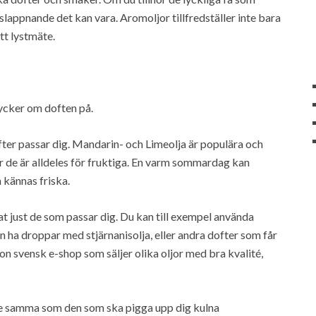
lappnande det kan vara. Aromoljor tillfredställer inte bara
tt lystmäte.
ker om doften på.
dofter passar dig. Mandarin- och Limeolja är populära och
 de är alldeles för fruktiga. En varm sommardag kan
 kännas friska.
ttat just de som passar dig. Du kan till exempel använda
 ha droppar med stjärnanisolja, eller andra dofter som får
on svensk e-shop som säljer olika oljor med bra kvalité,
nte samma som den som ska pigga upp dig kulna