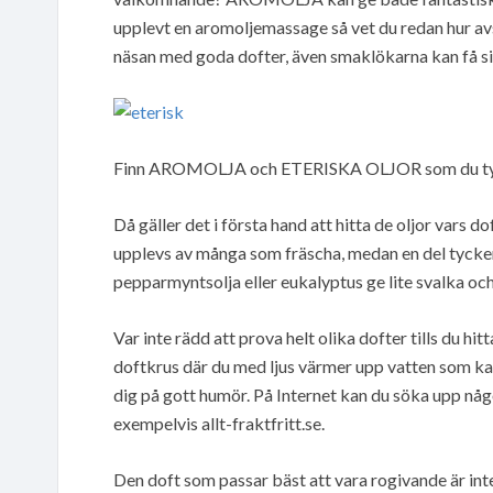
upplevt en aromoljemassage så vet du redan hur avs
näsan med goda dofter, även smaklökarna kan få si
Finn AROMOLJA och ETERISKA OLJOR som du tyc
Då gäller det i första hand att hitta de oljor vars 
upplevs av många som fräscha, medan en del tycker
pepparmyntsolja eller eukalyptus ge lite svalka och
Var inte rädd att prova helt olika dofter tills du hi
doftkrus där du med ljus värmer upp vatten som kan
dig på gott humör. På Internet kan du söka upp någ
exempelvis allt-fraktfritt.se.
Den doft som passar bäst att vara rogivande är i