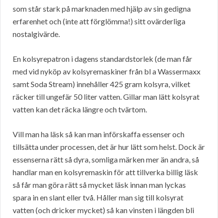
som står stark på marknaden med hjälp av sin gedigna
erfarenhet och (inte att förglömma!) sitt ovärderliga
nostalgivärde.
En kolsyrepatron i dagens standardstorlek (de man får
med vid nyköp av kolsyremaskiner från bl a Wassermaxx
samt Soda Stream) innehåller 425 gram kolsyra, vilket
räcker till ungefär 50 liter vatten. Gillar man lätt kolsyrat
vatten kan det räcka längre och tvärtom.
Vill man ha läsk så kan man införskaffa essenser och
tillsätta under processen, det är hur lätt som helst. Dock är
essenserna rätt så dyra, somliga märken mer än andra, så
handlar man en kolsyremaskin för att tillverka billig läsk
så får man göra rätt så mycket läsk innan man lyckas
spara in en slant eller två. Håller man sig till kolsyrat
vatten (och dricker mycket) så kan vinsten i längden bli