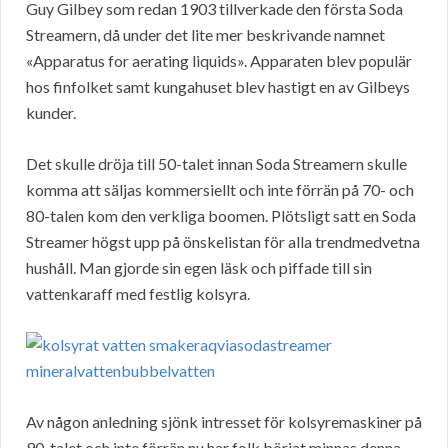
Guy Gilbey som redan 1903 tillverkade den första Soda
Streamern, då under det lite mer beskrivande namnet
«Apparatus for aerating liquids». Apparaten blev populär
hos finfolket samt kungahuset blev hastigt en av Gilbeys
kunder.
Det skulle dröja till 50-talet innan Soda Streamern skulle
komma att säljas kommersiellt och inte förrän på 70- och
80-talen kom den verkliga boomen. Plötsligt satt en Soda
Streamer högst upp på önskelistan för alla trendmedvetna
hushåll. Man gjorde sin egen läsk och piffade till sin
vattenkaraff med festlig kolsyra.
Av någon anledning sjönk intresset för kolsyremaskiner på
90-talet och inte förrän nu har folk börjat minnas denna