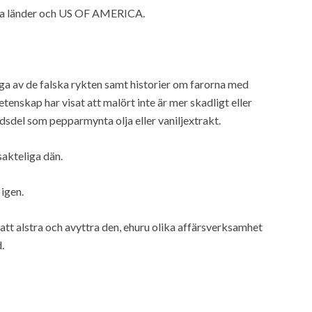
ska länder och US OF AMERICA.
ånga av de falska rykten samt historier om farorna med
vetenskap har visat att malört inte är mer skadligt eller
sdel som pepparmynta olja eller vaniljextrakt.
sakteliga dän.
 igen.
att alstra och avyttra den, ehuru olika affärsverksamhet
.