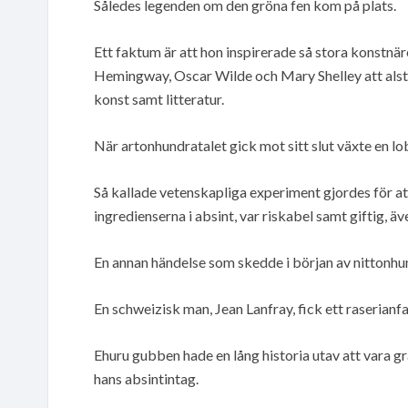
Således legenden om den gröna fen kom på plats.
Ett faktum är att hon inspirerade så stora konstnä
Hemingway, Oscar Wilde och Mary Shelley att alstra
konst samt litteratur.
När artonhundratalet gick mot sitt slut växte en lo
Så kallade vetenskapliga experiment gjordes för att
ingredienserna i absint, var riskabel samt giftig, äv
En annan händelse som skedde i början av nittonhund
En schweizisk man, Jean Lanfray, fick ett raserianfa
Ehuru gubben hade en lång historia utav att vara 
hans absintintag.