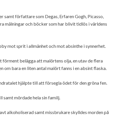
rer samt författare som Degas, Erfaren Gogh, Picasso,
 målningar och böcker som har blivit tidlös i världens
bby mot sprit i allmänhet och mot absinthe i synnerhet.
 förment belägga att malörtens olja, en utav de flera
en om bara en liten antal malört fanns i en absint flaska.
ratalet hjälpte till att försegla ödet för den gröna fen.
ll samt mördade hela sin familj.
gravt alkoholiserad samt missbrukare skylldes morden på