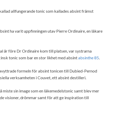
kallad allfungerande tonic som kallades absint främst
int ha varit uppfinningen utav Pierre Ordinaire, en läkare
 år före Dr Ordinaire kom till platsen, var systrarna
insk tonic som bar en stor likhet med absint
absinthe 85
.
 avyttrade formeln för absint tonicen till Dubied-Pernod
ella verksamheten i Couvet, ett absint destilleri.
gå miste sin image som en läkemedelstonic samt blev mer
e visioner, drömmar samt för att ge inspiration till