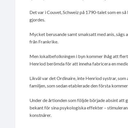
Det var i Couvet, Schweiz på 1790-talet som en så 
gjordes.
Mycket berusande samt smaksatt med anis, sägs abs
från Frankrike.
Men lokalbefolkningen i byn kommer ihåg att flertal
Henriod berömda för att inneha fabricera en medic
Likväl var det Ordinaire, inte Henriod systrar, som
familjen, som sedan etablerade den första kommersi
Under de årtionden som följde började absint att 
bekant för sina psykologiska effekter – stimulerand
konstnärer.