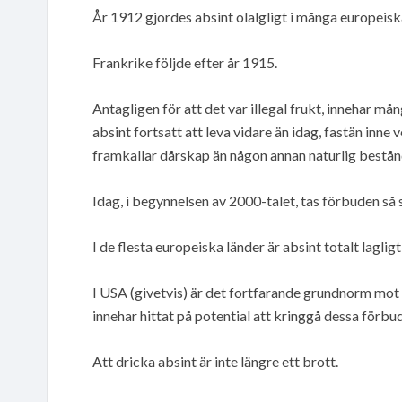
År 1912 gjordes absint olalgligt i många europei
Frankrike följde efter år 1915.
Antagligen för att det var illegal frukt, innehar m
absint fortsatt att leva vidare än idag, fastän inne 
framkallar dårskap än någon annan naturlig bestånd
Idag, i begynnelsen av 2000-talet, tas förbuden så 
I de flesta europeiska länder är absint totalt lagligt
I USA (givetvis) är det fortfarande grundnorm mot 
innehar hittat på potential att kringgå dessa förbud
Att dricka absint är inte längre ett brott.