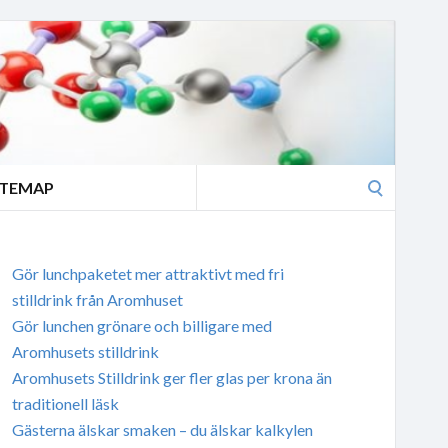
Search
ITEMAP
for:
Gör lunchpaketet mer attraktivt med fri
stilldrink från Aromhuset
Gör lunchen grönare och billigare med
Aromhusets stilldrink
Aromhusets Stilldrink ger fler glas per krona än
traditionell läsk
Gästerna älskar smaken – du älskar kalkylen