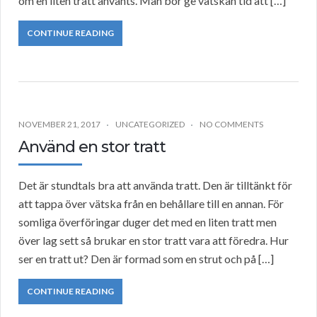
om en liten tratt använts. Man bör ge vätskan tid att […]
CONTINUE READING
NOVEMBER 21, 2017
UNCATEGORIZED
NO COMMENTS
Använd en stor tratt
Det är stundtals bra att använda tratt. Den är tilltänkt för
att tappa över vätska från en behållare till en annan. För
somliga överföringar duger det med en liten tratt men
över lag sett så brukar en stor tratt vara att föredra. Hur
ser en tratt ut? Den är formad som en strut och på […]
CONTINUE READING