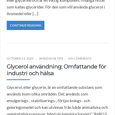
eller glycerine och är en viktig komponent i många fetter
som kallas glycerider. För den som vill använda glycerol i
livsmedel eller […]
CONTINUE READING
OCTOBER 21, 2025
AMAZON SE TIPS
NO COMMENTS
Glycerol användning: Omfattande för
industri och hälsa
Glycerol, eller glycerin, är en omfattande substans som
används inom olika områden. Det används som
emulgerings-, stabiliserings-, förtjocknings- och
geleringsmedel och kan utvinnas från både animaliska och
vegetabiliska resurser. Med sin kemiska formel C3H8O3