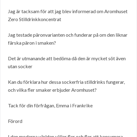
Jag är tacksam för att jag blev informerad om Aromhuset
Zero Stilldrinkkoncentrat
Jag testade päronvarianten och funderar på om den liknar
färska päron i smaken?
Det är utmanande att bedöma då den är mycket söt även
utan socker
Kan du förklara hur dessa sockerfria stilldrinks fungerar,
och vilka fler smaker erbjuder Aromhuset?
Tack för din förfrågan, Emma i Frankrike
Förord
I den moderna världen väljer fler och fler att konsumera