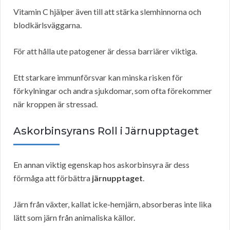
Vitamin C hjälper även till att stärka slemhinnorna och
blodkärlsväggarna.
För att hålla ute patogener är dessa barriärer viktiga.
Ett starkare immunförsvar kan minska risken för
förkylningar och andra sjukdomar, som ofta förekommer
när kroppen är stressad.
Askorbinsyrans Roll i Järnupptaget
En annan viktig egenskap hos askorbinsyra är dess
förmåga att förbättra
järnupptaget
.
Järn från växter, kallat icke-hemjärn, absorberas inte lika
lätt som järn från animaliska källor.