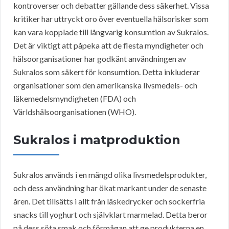
kontroverser och debatter gällande dess säkerhet. Vissa
kritiker har uttryckt oro över eventuella hälsorisker som
kan vara kopplade till långvarig konsumtion av Sukralos.
Det är viktigt att påpeka att de flesta myndigheter och
hälsoorganisationer har godkänt användningen av
Sukralos som säkert för konsumtion. Detta inkluderar
organisationer som den amerikanska livsmedels- och
läkemedelsmyndigheten (FDA) och
Världshälsoorganisationen (WHO).
Sukralos i matproduktion
Sukralos används i en mängd olika livsmedelsprodukter,
och dess användning har ökat markant under de senaste
åren. Det tillsätts i allt från läskedrycker och sockerfria
snacks till yoghurt och självklart marmelad. Detta beror
på dess söta smak och förmågan att ge produkterna en