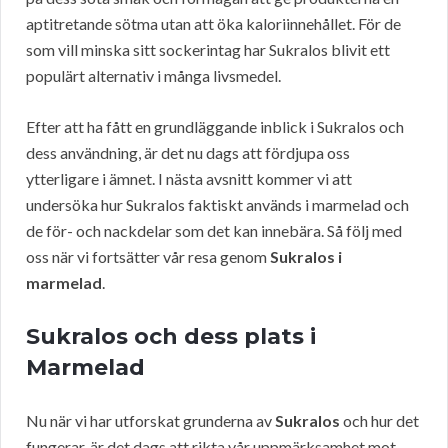
aptitretande sötma utan att öka kaloriinnehållet. För de
som vill minska sitt sockerintag har Sukralos blivit ett
populärt alternativ i många livsmedel.
Efter att ha fått en grundläggande inblick i Sukralos och
dess användning, är det nu dags att fördjupa oss
ytterligare i ämnet. I nästa avsnitt kommer vi att
undersöka hur Sukralos faktiskt används i marmelad och
de för- och nackdelar som det kan innebära. Så följ med
oss när vi fortsätter vår resa genom
Sukralos i
marmelad
.
Sukralos och dess plats i
Marmelad
Nu när vi har utforskat grunderna av
Sukralos
och hur det
fungerar, är det dags att rikta vår uppmärksamhet mot