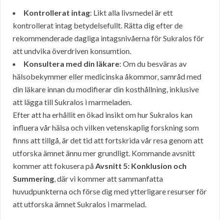
Kontrollerat intag
: Likt alla livsmedel är ett
kontrollerat intag betydelsefullt. Rätta dig efter de
rekommenderade dagliga intagsnivåerna för Sukralos för
att undvika överdriven konsumtion.
Konsultera med din läkare
: Om du besväras av
hälsobekymmer eller medicinska åkommor, samråd med
din läkare innan du modifierar din kosthållning, inklusive
att lägga till Sukralos i marmeladen.
Efter att ha erhållit en ökad insikt om hur Sukralos kan
influera vår hälsa och vilken vetenskaplig forskning som
finns att tillgå, är det tid att fortskrida vår resa genom att
utforska ämnet ännu mer grundligt. Kommande avsnitt
kommer att fokusera på
Avsnitt 5: Konklusion och
Summering
, där vi kommer att sammanfatta
huvudpunkterna och förse dig med ytterligare resurser för
att utforska ämnet Sukralos i marmelad.